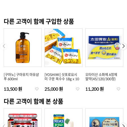
다른 고객이 함께 구입한 상품
[구마노] 구마유지 마유샴
[YOSHIMI] 삿포로요시
오타이산 소화제 A정제
푸 600ml
미 구운 옥수수 18g x 10
알약(45/120/300정)
13,500 원
25,000 원
11,200 원
다른 고객이 함께 본 상품