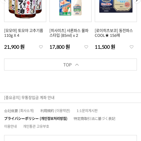
[모모야] 토모야 고추기름
[히사미츠] 샤론파스 물파
[로이히츠보코] 동전파스
110g X 4
스타입 (85ml) x 2
COOL★ 156매
21,900 원
17,800 원
11,500 원
TOP
[중요공지] 무통장입금 계좌 안내
会社概要 (회사소개)
利用規約 (이용약관)
1:1문의게시판
プライバシーポリシー (개인정보처리방침)
特定商取引法に基づく表記
이용안내
개인통관 고유부호