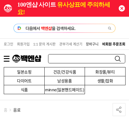
100엔샵 사이트
유사상표에 주의하세
요!
로그인
회원가입
1:1 문의 게시판
관부가세 계산기
장바구니
비회원 주문조회
일본쇼핑
건강/건강식품
화장품/뷰티
다이어트
남성용품
생활/잡화
식품
minne(일본핸드메이드)
홈
음료