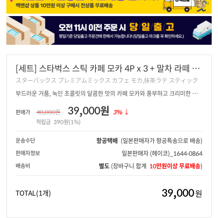
[세트] 스타벅스 스틱 카페 모카 4P x 3 + 말차 라떼 4P
x 3
スターバックス プレミアムミックス カフェ モカ,抹茶ラテ スティック
부드러운 거품, 녹인 초콜릿의 달콤한 맛의 카페 모카와 풍부하고 크리미한 깊
고 진한 말차 라
39,000원
40,000원
3%
↓
판매가
적립금
390원(1%)
운송수단
항공택배
(일본판매자가 항공특송으로 배송)
판매자정보
일본판매자
(헤이코)_1644-0864
배송비
별도
(장바구니 합계
10만원이상 무료배송
)
39,000
원
TOTAL
(1개)