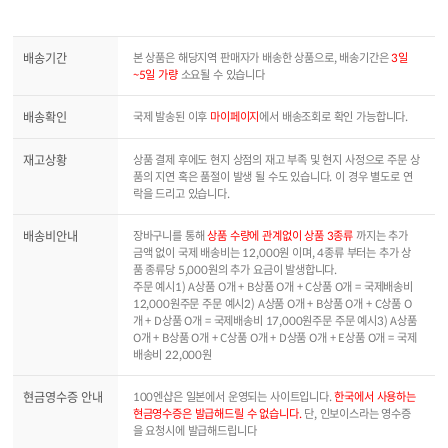
배송기간
본 상품은 해당지역 판매자가 배송한 상품으로, 배송기간은
3일
~5일 가량
소요될 수 있습니다
배송확인
국제 발송된 이후
마이페이지
에서 배송조회로 확인 가능합니다.
재고상황
상품 결제 후에도 현지 상점의 재고 부족 및 현지 사정으로 주문 상
품의 지연 혹은 품절이 발생 될 수도 있습니다. 이 경우 별도로 연
락을 드리고 있습니다.
배송비안내
장바구니를 통해
상품 수량에 관계없이 상품 3종류
까지는 추가
금액 없이 국제 배송비는 12,000원 이며, 4종류 부터는 추가 상
품 종류당 5,000원의 추가 요금이 발생합니다.
주문 예시1) A상품 O개 + B상품 O개 + C상품 O개 = 국제배송비
12,000원주문 주문 예시2) A상품 O개 + B상품 O개 + C상품 O
개 + D상품 O개 = 국제배송비 17,000원주문 주문 예시3) A상품
O개 + B상품 O개 + C상품 O개 + D상품 O개 + E상품 O개 = 국제
배송비 22,000원
현금영수증 안내
100엔샵은 일본에서 운영되는 사이트입니다.
한국에서 사용하는
현금영수증은 발급해드릴 수 없습니다.
단, 인보이스라는 영수증
을 요청시에 발급해드립니다