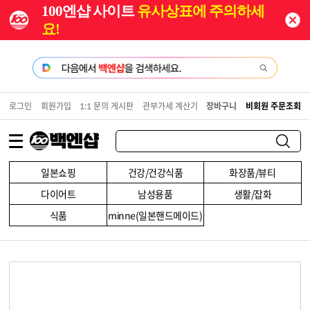
100엔샵 사이트
유사상표에 주의하세
요!
로그인
회원가입
1:1 문의 게시판
관부가세 계산기
장바구니
비회원 주문조회
일본쇼핑
건강/건강식품
화장품/뷰티
다이어트
남성용품
생활/잡화
식품
minne(일본핸드메이드)