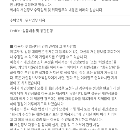
한 사항을 규정하고 있습니다.
화사의 개인정보 수탁업체 및 위탁업무의 내용은 아래와 같습니다.
──────────────────────────────────
수탁업체 : 위탁업무 내용
──────────────────────────────────
FedEx : 상품배송 및 통관진행
──────────────────────────────────
■ 이용자 및 법정대리인의 권리와 그 행사방법
이용자 및 법정 대리인은 언제든지 등록되어 있는 자신의 개인정보를 조회하거
나 수정할 수 있으며 가입해지를 요청할 수도 있습니 다.
이용자의 개인정보 조회,수정을 위해서는 ‘개인정보변경’(또는 ‘회원정보’)을
통해, 가입해지(동의철회)를 위해서는 마이페이지의 회원정보의 “회원탈퇴”를
클릭 하여 본인 확인 절차를 거치신 후 직접 열람, 정정 또는 탈퇴가 가능합니
다. 혹은 개인정보보호책임자에게 서면, 전화 또는 이메일로 연락하시면 지체
없이 조 치하겠습니다.
귀하가 개인정보의 오류에 대한 정정을 요청하신 경우에는 정정을 완료하기 전
까지 당해 개인정보를 이용 또는 제공하지 않습니다. 또한 잘못된 개인정보를
제3자 에게 이미 제공한 경우에는 정정 처리결과를 제3자에게 지체없이 통지
하여 정정이 이루어지도록 하겠습니다.
회사는 이용자 혹은 법정 대리인의 요청에 의해 해지 또는 삭제된 개인정보는
”회사가 수집하는 개인정보의 보유 및 이용기간”에 명시된 바에 따라 처리하
고 그 외의 용도로 열람 또는 이용할 수 없도록 처리하고 있습니다.
■ 개인정보 자동수집 장치의 설치, 운영 및 그 거부에 관한 사항