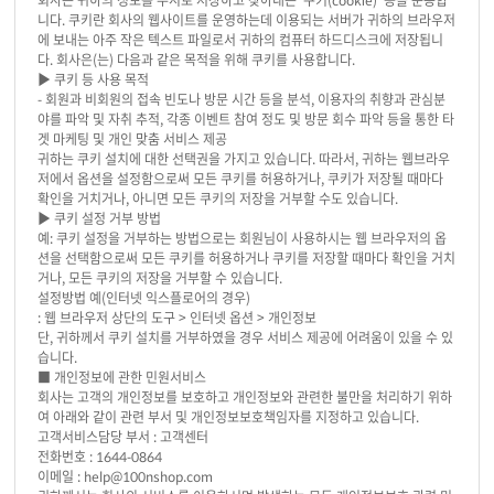
회사는 귀하의 정보를 수시로 저장하고 찾아내는 ‘쿠키(cookie)’ 등을 운용합
니다. 쿠키란 회사의 웹사이트를 운영하는데 이용되는 서버가 귀하의 브라우저
에 보내는 아주 작은 텍스트 파일로서 귀하의 컴퓨터 하드디스크에 저장됩니
다. 회사은(는) 다음과 같은 목적을 위해 쿠키를 사용합니다.
▶ 쿠키 등 사용 목적
- 회원과 비회원의 접속 빈도나 방문 시간 등을 분석, 이용자의 취향과 관심분
야를 파악 및 자취 추적, 각종 이벤트 참여 정도 및 방문 회수 파악 등을 통한 타
겟 마케팅 및 개인 맞춤 서비스 제공
귀하는 쿠키 설치에 대한 선택권을 가지고 있습니다. 따라서, 귀하는 웹브라우
저에서 옵션을 설정함으로써 모든 쿠키를 허용하거나, 쿠키가 저장될 때마다
확인을 거치거나, 아니면 모든 쿠키의 저장을 거부할 수도 있습니다.
▶ 쿠키 설정 거부 방법
예: 쿠키 설정을 거부하는 방법으로는 회원님이 사용하시는 웹 브라우저의 옵
션을 선택함으로써 모든 쿠키를 허용하거나 쿠키를 저장할 때마다 확인을 거치
거나, 모든 쿠키의 저장을 거부할 수 있습니다.
설정방법 예(인터넷 익스플로어의 경우)
: 웹 브라우저 상단의 도구 > 인터넷 옵션 > 개인정보
단, 귀하께서 쿠키 설치를 거부하였을 경우 서비스 제공에 어려움이 있을 수 있
습니다.
■ 개인정보에 관한 민원서비스
회사는 고객의 개인정보를 보호하고 개인정보와 관련한 불만을 처리하기 위하
여 아래와 같이 관련 부서 및 개인정보보호책임자를 지정하고 있습니다.
고객서비스담당 부서 : 고객센터
전화번호 : 1644-0864
이메일 : help@100nshop.com