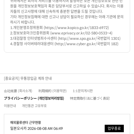
귀하께서는 회사의 서비스를 이용하시며 발생하는 모든 개인정보보호 관련 민
원을 개인정보보호책임자 혹은 담당부서로 신고하실 수 있습니다. 회사는 이용
자들의 신고사항에 대해 신속하게 충분한 답변을 드릴 것입니다.
기타 개인정보침해에 대한 신고나 상담이 필요하신 경우에는 아래 기관에 문의
하시기 바랍니다.
1.개인분쟁조정위원회 (https://www.kopico.go.kr/1833-6972)
2.정보보호마크인증위원회 (www.eprivacy.or.kr/02-580-0533~4)
3.대검찰청 인터넷범죄수사센터 (http://www.spo.go.kr/국번없이 1301)
4.경찰청 사이버테러대응센터 (http://www.cyber.go.kr/국번없이 182)
[중요공지] 무통장입금 계좌 안내
会社概要 (회사소개)
利用規約 (이용약관)
1:1문의게시판
プライバシーポリシー (개인정보처리방침)
特定商取引法に基づく表記
이용안내
개인통관 고유부호
해외물류센터 근무현황
일본오사카 2026-08-08 AM 06:49
업무종료