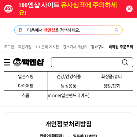
100엔샵 사이트
유사상표에 주의하세
요!
로그인
회원가입
1:1 문의 게시판
관부가세 계산기
장바구니
비회원 주문조회
일본쇼핑
건강/건강식품
화장품/뷰티
다이어트
남성용품
생활/잡화
식품
minne(일본핸드메이드)
개인정보처리방침
한국어(韓国語)
일본어(日本語)