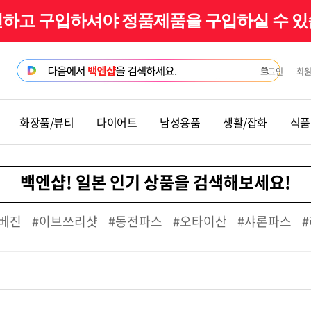
확인하고 구입하셔야 정품제품을 구입하실 수 
로그인
회
화장품/뷰티
다이어트
남성용품
생활/잡화
식품
베진
#이브쓰리샷
#동전파스
#오타이산
#샤론파스