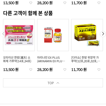
정/270정)
13,500 원
28,200 원
11,700 원
다른 고객이 함께 본 상품
오타이산 한방(漢方) 소
아리나민 EX PLUS
[다이쇼] 한방 위장약 가
화제 가루약(14포,34포)
(ARINAMIN EX PLUS)
루약(12포,20포,32포,48
(60정/120정/180
포)
정/270정)
13,500 원
28,200 원
11,700 원
TOP