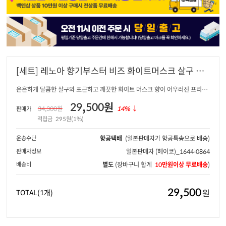
[세트] 레노아 향기부스터 비즈 화이트머스크 살구 본
품1 + 리필1
은은하게 달콤한 살구와 포근하고 깨끗한 화이트 머스크 향이 어우러진 프리미
엄 세제 향기부스터
29,500원
34,300원
14%
↓
판매가
적립금
295원(1%)
운송수단
항공택배
(일본판매자가 항공특송으로 배송)
판매자정보
일본판매자
(헤이코)_1644-0864
배송비
별도
(장바구니 합계
10만원이상 무료배송
)
29,500
원
TOTAL
(1개)