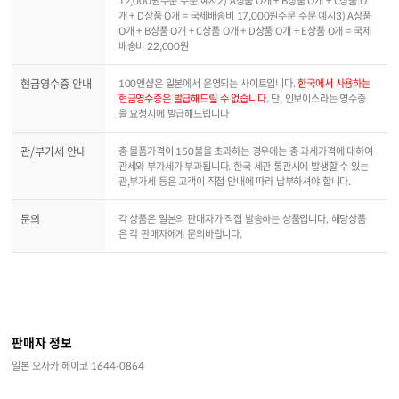
12,000원주문 주문 예시2) A상품 O개 + B상품 O개 + C상품 O
개 + D상품 O개 = 국제배송비 17,000원주문 주문 예시3) A상품
O개 + B상품 O개 + C상품 O개 + D상품 O개 + E상품 O개 = 국제
배송비 22,000원
현금영수증 안내
100엔샵은 일본에서 운영되는 사이트입니다.
한국에서 사용하는
현금영수증은 발급해드릴 수 없습니다.
단, 인보이스라는 영수증
을 요청시에 발급해드립니다
관/부가세 안내
총 물품가격이 150불을 초과하는 경우에는 총 과세가격에 대하여
관세와 부가세가 부과됩니다. 한국 세관 통관시에 발생할 수 있는
관,부가세 등은 고객이 직접 안내에 따라 납부하셔야 합니다.
문의
각 상품은 일본의 판매자가 직접 발송하는 상품입니다. 해당상품
은 각 판매자에게 문의바랍니다.
판매자 정보
일본 오사카 헤이코 1644-0864