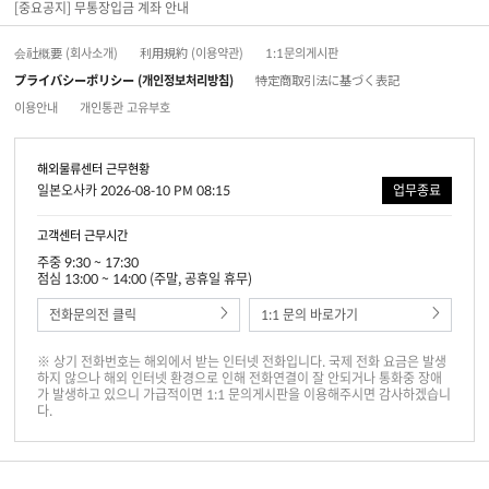
[중요공지] 무통장입금 계좌 안내
会社概要 (회사소개)
利用規約 (이용약관)
1:1문의게시판
プライバシーポリシー (개인정보처리방침)
特定商取引法に基づく表記
이용안내
개인통관 고유부호
해외물류센터 근무현황
일본오사카 2026-08-10 PM 08:15
업무종료
고객센터 근무시간
주중 9:30 ~ 17:30
점심 13:00 ~ 14:00 (주말, 공휴일 휴무)
전화문의전 클릭
1:1 문의 바로가기
※ 상기 전화번호는 해외에서 받는 인터넷 전화입니다. 국제 전화 요금은 발생
하지 않으나 해외 인터넷 환경으로 인해 전화연결이 잘 안되거나 통화중 장애
가 발생하고 있으니 가급적이면 1:1 문의게시판을 이용해주시면 감사하겠습니
다.