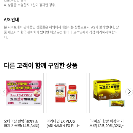
4. 상품을 수령한지 7일이 경과한 경우.
A/S 안내
본 사이트에서 판매중인 상품들은 해외에서 배송되는 상품으로써, AS가 불가합니다. 상
품 제조자의 한국 판매처가 있다면 해당 규정에 따라 고객님께서 직접 처리하셔야 합니
다.
다른 고객이 함께 구입한 상품
오타이산 한방(漢方) 소
아리나민 EX PLUS
[다이쇼] 한방 위장약 가
화제 가루약(14포,34포)
(ARINAMIN EX PLUS)
루약(12포,20포,32포,48
(60정/120정/180
포)