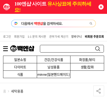
100엔샵 사이트
유사상표에 주의하세
요!
로그인
회원가입
1:1 문의 게시판
관부가세 계산기
장바구니
비회원 주문조회
일본쇼핑
건강/건강식품
화장품/뷰티
다이어트
남성용품
생활/잡화
식품
minne(일본핸드메이드)
홈
세탁용품