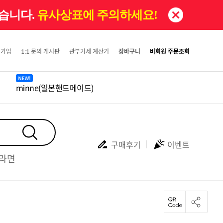
있습니다.
유사상표에 주의하세요!
원가입
1:1 문의 게시판
관부가세 계산기
장바구니
비회원 주문조회
minne(일본핸드메이드)
구매후기
이벤트
#라면