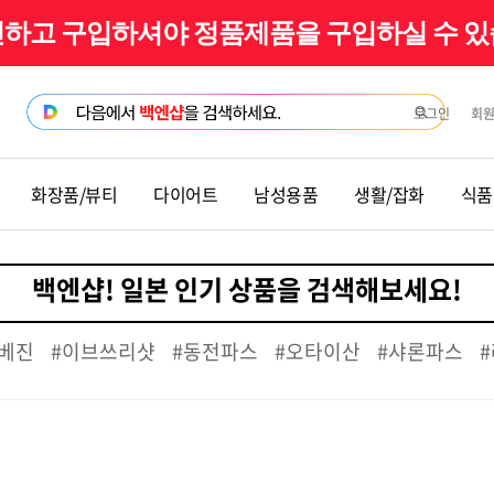
확인하고 구입하셔야 정품제품을 구입하실 수 
로그인
회
화장품/뷰티
다이어트
남성용품
생활/잡화
식품
베진
#이브쓰리샷
#동전파스
#오타이산
#샤론파스