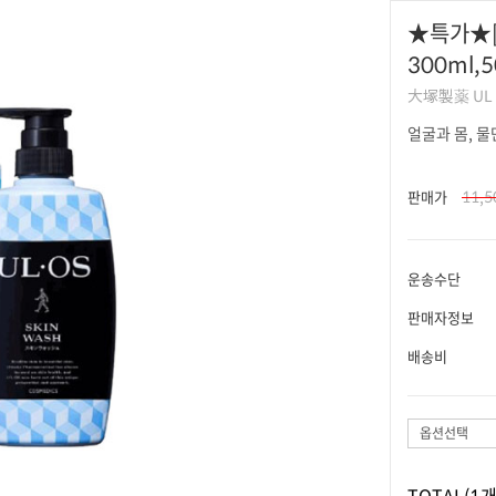
★특가★[
300ml,
大塚製薬 U
얼굴과 몸, 
11,
판매가
운송수단
판매자정보
배송비
옵션선택
TOTAL
(1개