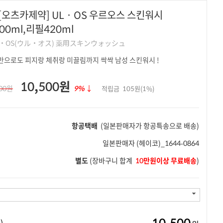
오츠카제약] UL · OS 우르오스 스킨워시
500ml,리필420ml
L・OS(ウル・オス) 薬用スキンウォッシュ
물만으로도 피지랑 체취랑 미끌림까지 싹싹 남성 스킨워시 !
10,500원
500원
9%
↓
적립금
105원(1%)
항공택배
(일본판매자가 항공특송으로 배송)
일본판매자
(헤이코)_1644-0864
별도
(장바구니 합계
10만원이상 무료배송
)
10,500
)