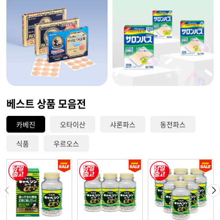
베스트 상품 모음전
카베진
오타이산
샤론파스
동전파스
식품
우르오스