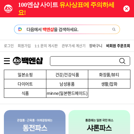
100엔샵 사이트
유사상표에 주의하세
요!
로그인
회원가입
1:1 문의 게시판
관부가세 계산기
장바구니
비회원 주문조회
일본쇼핑
건강/건강식품
화장품/뷰티
다이어트
남성용품
생활/잡화
식품
minne(일본핸드메이드)