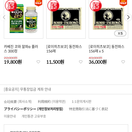
카베진 코와 알파α 플러
[로이히츠보코] 동전파스
[로이히츠보코] 동전파스
스 300정
156매
156매 x 5
22,000원
43,000원
19,800원
11,500원
36,000원
[중요공지] 무통장입금 계좌 안내
会社概要 (회사소개)
利用規約 (이용약관)
1:1문의게시판
プライバシーポリシー (개인정보처리방침)
特定商取引法に基づく表記
이용안내
개인통관 고유부호