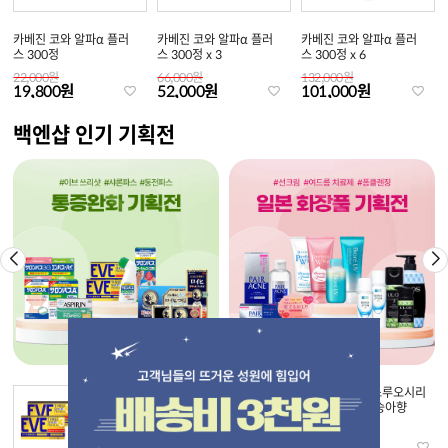
카베진 코와 알파α 플러
카베진 코와 알파α 플러
카베진 코와 알파α 플러
스 300정
스 300정 x 3
스 300정 x 6
22,000원
66,000원
132,000원
19,800원
52,000원
101,000원
백엔샵 인기 기획전
[에스에스 제약] 이브 쓰
[펠리칸] 코이스루오시리
리샷 프리미엄 x 2 (30정
엉덩이비누 복숭아향
..
27,000원
24,000원
9,000원