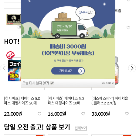
[로이히츠보코] 동전파스
[DHC] 약용 립크림
156매 x 5
43,000원
36,000원
11,200원
HOT! 신상품 보기
전체보기
[히사미츠] 페이타스 5.0
[히사미츠] 페이타스 5.0
[에스에스제약] 하이치올
파스 대형사이즈 20매
파스 대형사이즈 10매
C플러스2 270정
23,000원
16,000원
33,000원
당일 오전 출고! 상품 보기
전체보기