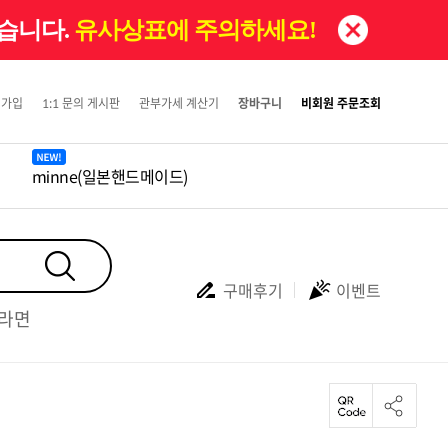
있습니다.
유사상표에 주의하세요!
원가입
1:1 문의 게시판
관부가세 계산기
장바구니
비회원 주문조회
minne(일본핸드메이드)
구매후기
이벤트
#라면