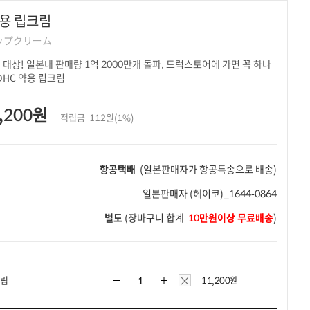
약용 립크림
ップクリーム
대상! 일본내 판매량 1억 2000만개 돌파. 드럭스토어에 가면 꼭 하나
DHC 약용 립크림
,200원
적립금
112원(1%)
항공택배
(일본판매자가 항공특송으로 배송)
일본판매자
(헤이코)_1644-0864
별도
(장바구니 합계
10만원이상 무료배송
)
×
크림
11,200
원