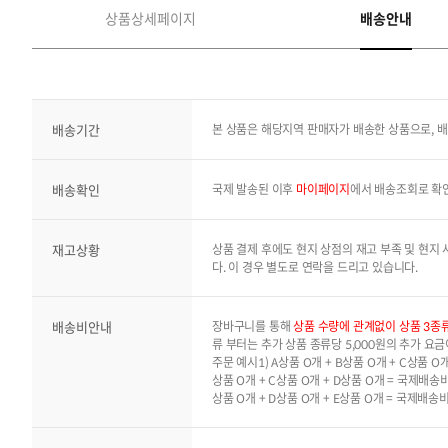
상품상세페이지
배송안내
배송기간
본 상품은 해당지역 판매자가 배송한 상품으로,
배송확인
국제 발송된 이후
마이페이지
에서 배송조회로 확
재고상황
상품 결제 후에도 현지 상점의 재고 부족 및 현지
다. 이 경우 별도로 연락을 드리고 있습니다.
배송비안내
장바구니를 통해
상품 수량에 관계없이 상품 3종
류 부터는 추가 상품 종류당 5,000원의 추가 요
주문 예시1) A상품 O개 + B상품 O개 + C상품 O
상품 O개 + C상품 O개 + D상품 O개 = 국제배송비 
상품 O개 + D상품 O개 + E상품 O개 = 국제배송비