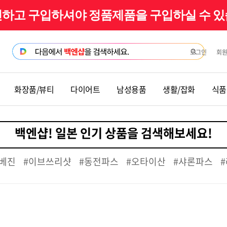
확인하고 구입하셔야 정품제품을 구입하실 수 
로그인
회
화장품/뷰티
다이어트
남성용품
생활/잡화
식품
베진
#이브쓰리샷
#동전파스
#오타이산
#샤론파스