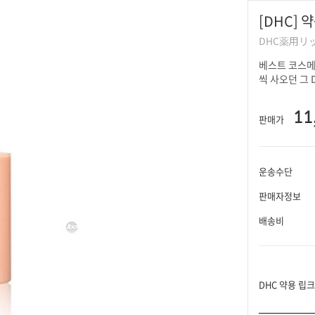
[DHC] 
DHC薬用リ
베스트 코스메 
씩 사오던 그 
11
판매가
운송수단
판매자정보
배송비
DHC 약용 립