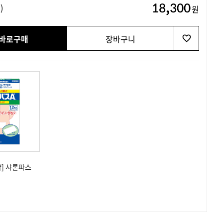
18,300
)
원
바로구매
장바구니
] 샤론파스