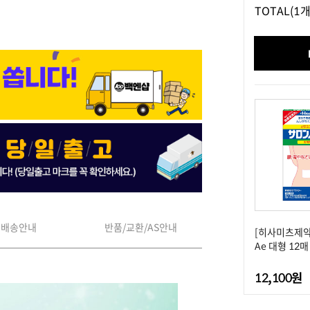
TOTAL
(1개
배송안내
반품/교환/AS안내
[히사미츠제약
Ae 대형 12매
12,100원