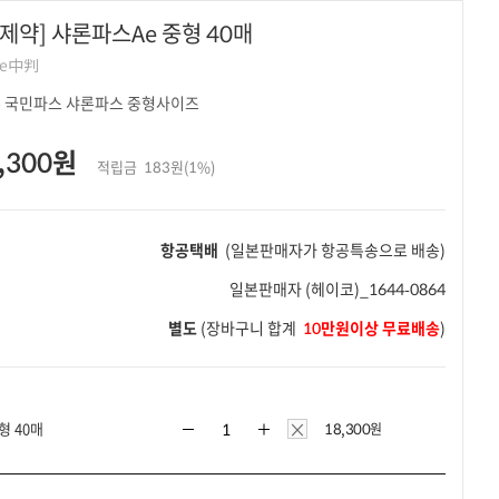
제약] 샤론파스Ae 중형 40매
e中判
 국민파스 샤론파스 중형사이즈
,300원
적립금
183원(1%)
항공택배
(일본판매자가 항공특송으로 배송)
일본판매자
(헤이코)_1644-0864
별도
(장바구니 합계
10만원이상 무료배송
)
×
형 40매
18,300
원