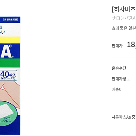
[히사미츠
サロンパスA
효과좋은 일본
18
판매가
운송수단
판매자정보
배송비
샤론파스Ae 중