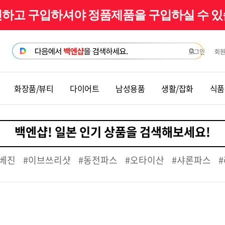
확인하고 구입하셔야 정품제품을 구입하실 수 
로그인
회
화장품/뷰티
다이어트
남성용품
생활/잡화
식품
베진
#이브쓰리샷
#동전파스
#오타이산
#샤론파스