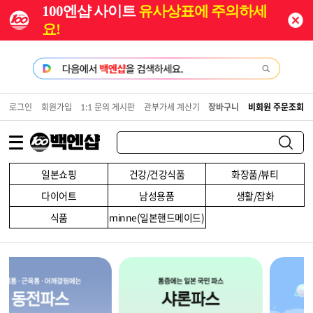
100엔샵 사이트
유사상표에 주의하세
요!
로그인
회원가입
1:1 문의 게시판
관부가세 계산기
장바구니
비회원 주문조회
일본쇼핑
건강/건강식품
화장품/뷰티
다이어트
남성용품
생활/잡화
식품
minne(일본핸드메이드)