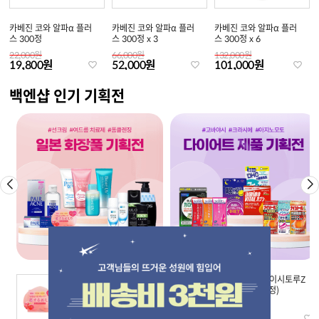
카베진 코와 알파α 플러
카베진 코와 알파α 플러
카베진 코와 알파α 플러
스 300정
스 300정 x 3
스 300정 x 6
22,000원
66,000원
132,000원
19,800원
52,000원
101,000원
백엔샵 인기 기획전
[펠리칸] 코이스루오시리
[고바야시]나이시토루Z
엉덩이비누 복숭아향
(315정/420정)
71,000원
9,000원
64,500원