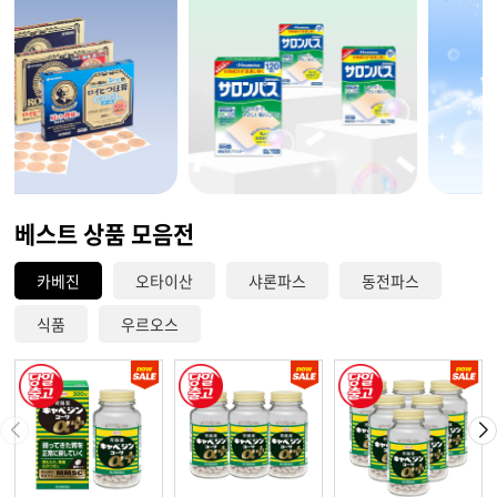
베스트 상품 모음전
카베진
오타이산
샤론파스
동전파스
식품
우르오스