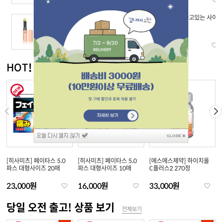
[DHC] 약용 립크림
[신야효소] 자고있는 사이
에
11,200원
25,500원
HOT! 신상품 보기
전체보기
[히사미츠] 페이타스 5.0
[히사미츠] 페이타스 5.0
[에스에스제약] 하이치올
파스 대형사이즈 20매
파스 대형사이즈 10매
C플러스2 270정
23,000원
16,000원
33,000원
당일 오전 출고! 상품 보기
전체보기