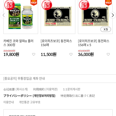
카베진 코와 알파α 플러
[로이히츠보코] 동전파스
[로이히츠보코] 동전파스
스 300정
156매
156매 x 5
22,000원
43,000원
19,800원
11,500원
36,000원
[중요공지] 무통장입금 계좌 안내
会社概要 (회사소개)
利用規約 (이용약관)
1:1문의게시판
プライバシーポリシー (개인정보처리방침)
特定商取引法に基づく表記
이용안내
개인통관 고유부호