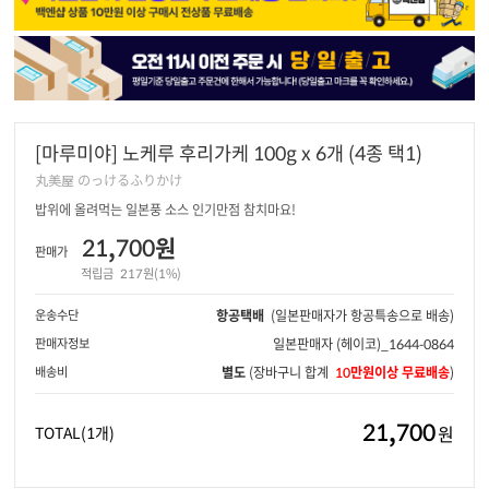
[마루미야] 노케루 후리가케 100g x 6개 (4종 택1)
丸美屋 のっけるふりかけ
밥위에 올려먹는 일본풍 소스 인기만점 참치마요!
21,700원
판매가
적립금
217원(1%)
운송수단
항공택배
(일본판매자가 항공특송으로 배송)
판매자정보
일본판매자
(헤이코)_1644-0864
배송비
별도
(장바구니 합계
10만원이상 무료배송
)
21,700
원
TOTAL
(1개)