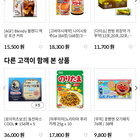
[AGF] Blendy 블렌디 액
[고바야시제약] 나이시토
[다이쇼] 한방 위장약 가
상 포션 커피
루Ga (84정/168정/336
루약(12포,20포,32포,48
정)
포)
15,500 원
18,300 원
11,700 원
다른 고객이 함께 본 상품
[로이히츠보코] 동전파스
[마루미야]노리타마 후리
[무히] 호빵맨 모기패치
COOL★ 156매 x 5
카케 25g x 10
76매 / 38매
36,000 원
17,800 원
9,800 원