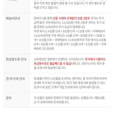
품의 지연 혹은 품절이 발생 될 수도 있습니다. 이 경우 별도로 연
락을 드리고 있습니다.
배송비안내
장바구니를 통해
상품 수량에 관계없이 상품 3종류
까지는 추가
금액 없이 국제 배송비는 12,000원 이며, 4종류 부터는 추가 상
품 종류당 5,000원의 추가 요금이 발생합니다.
주문 예시1) A상품 O개 + B상품 O개 + C상품 O개 = 국제배송비
12,000원주문 주문 예시2) A상품 O개 + B상품 O개 + C상품 O
개 + D상품 O개 = 국제배송비 17,000원주문 주문 예시3) A상품
O개 + B상품 O개 + C상품 O개 + D상품 O개 + E상품 O개 = 국제
배송비 22,000원
현금영수증 안내
100엔샵은 일본에서 운영되는 사이트입니다.
한국에서 사용하는
현금영수증은 발급해드릴 수 없습니다.
단, 인보이스라는 영수증
을 요청시에 발급해드립니다
관/부가세 안내
총 물품가격이 150불을 초과하는 경우에는 총 과세가격에 대하여
관세와 부가세가 부과됩니다. 한국 세관 통관시에 발생할 수 있는
관,부가세 등은 고객이 직접 안내에 따라 납부하셔야 합니다.
문의
각 상품은 일본의 판매자가 직접 발송하는 상품입니다. 해당상품
은 각 판매자에게 문의바랍니다.