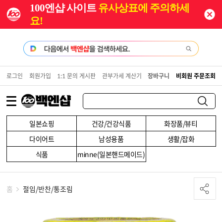
100엔샵 사이트
유사상표에 주의하세
요!
로그인
회원가입
1:1 문의 게시판
관부가세 계산기
장바구니
비회원 주문조회
일본쇼핑
건강/건강식품
화장품/뷰티
다이어트
남성용품
생활/잡화
식품
minne(일본핸드메이드)
홈
절임/반찬/통조림