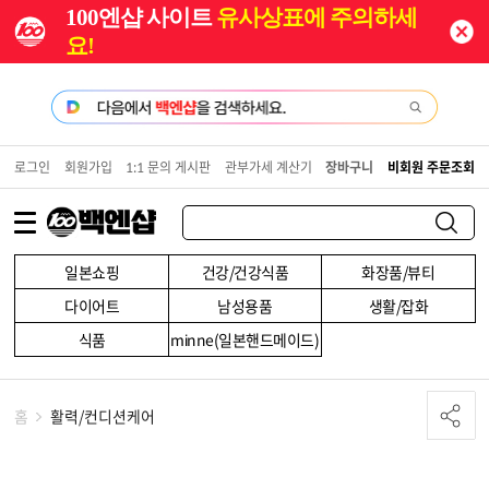
100엔샵 사이트
유사상표에 주의하세
요!
로그인
회원가입
1:1 문의 게시판
관부가세 계산기
장바구니
비회원 주문조회
일본쇼핑
건강/건강식품
화장품/뷰티
다이어트
남성용품
생활/잡화
식품
minne(일본핸드메이드)
홈
활력/컨디션케어