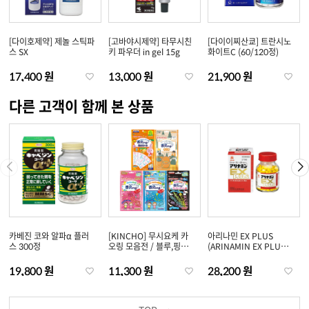
[다이호제약] 제놀 스틱파
[고바야시제약] 타무시친
[다이이찌산쿄] 트란시노
스 SX
키 파우더 in gel 15g
화이트C (60/120정)
17,400 원
13,000 원
21,900 원
다른 고객이 함께 본 상품
카베진 코와 알파α 플러
[KINCHO] 무시요케 카
아리나민 EX PLUS
스 300정
오링 모음전 / 블루,핑크
(ARINAMIN EX PLUS)
30개입 / 어른용 6개입 /
(60정/120정/180
팔찌타입 5개입 / 씰타입
정/270정)
19,800 원
11,300 원
28,200 원
24매입