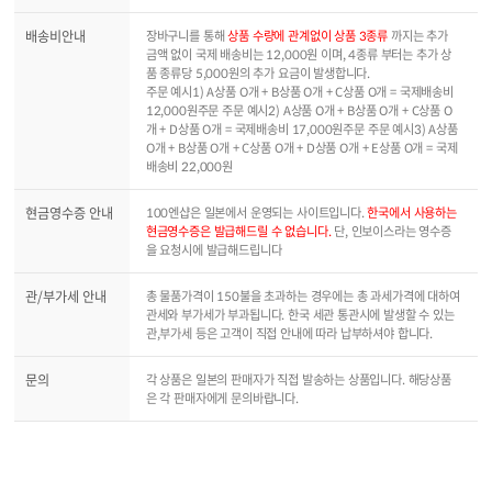
배송비안내
장바구니를 통해
상품 수량에 관계없이 상품 3종류
까지는 추가
금액 없이 국제 배송비는 12,000원 이며, 4종류 부터는 추가 상
품 종류당 5,000원의 추가 요금이 발생합니다.
주문 예시1) A상품 O개 + B상품 O개 + C상품 O개 = 국제배송비
12,000원주문 주문 예시2) A상품 O개 + B상품 O개 + C상품 O
개 + D상품 O개 = 국제배송비 17,000원주문 주문 예시3) A상품
O개 + B상품 O개 + C상품 O개 + D상품 O개 + E상품 O개 = 국제
배송비 22,000원
현금영수증 안내
100엔샵은 일본에서 운영되는 사이트입니다.
한국에서 사용하는
현금영수증은 발급해드릴 수 없습니다.
단, 인보이스라는 영수증
을 요청시에 발급해드립니다
관/부가세 안내
총 물품가격이 150불을 초과하는 경우에는 총 과세가격에 대하여
관세와 부가세가 부과됩니다. 한국 세관 통관시에 발생할 수 있는
관,부가세 등은 고객이 직접 안내에 따라 납부하셔야 합니다.
문의
각 상품은 일본의 판매자가 직접 발송하는 상품입니다. 해당상품
은 각 판매자에게 문의바랍니다.