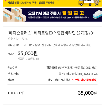
[메디슨플러스] 비타트릴EXP 종합비타민 (270정/360
정)
ビタトレールEXP
비타민 B1 · B6 · B12 함유. 신경이나 근육에 작용하여 당분의 대사 촉진. 피
로회복
35,000원
판매가
적립금
350원(1%)
운송수단
항공택배
(일본판매자가 항공특송으로 배송)
판매자정보
일본판매자
(헤이코)_1644-0864
배송비
별도
(장바구니 합계
10만원이상 무료배송
)
35,000
원
TOTAL
(1개)