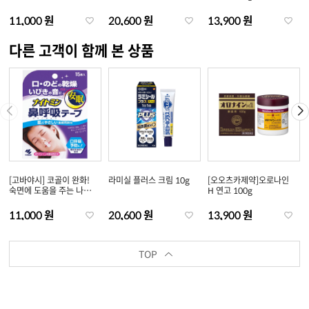
토민 코 호흡 테이프 21
매입
11,000 원
20,600 원
13,900 원
다른 고객이 함께 본 상품
[고바야시] 코골이 완화!
라미실 플러스 크림 10g
[오오츠카제약]오로나인
숙면에 도움을 주는 나이
H 연고 100g
토민 코 호흡 테이프 21
매입
11,000 원
20,600 원
13,900 원
TOP