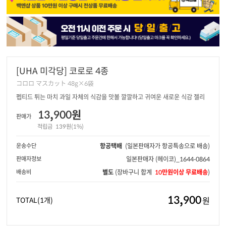
[UHA 미각당] 코로로 4종
コロロ マスカット 48g×6袋
펩티드 튀는 마치 과일 자체의 식감을 맛볼 깔깔하고 귀여운 새로운 식감 젤리
13,900원
판매가
적립금
139원(1%)
운송수단
항공택배
(일본판매자가 항공특송으로 배송)
판매자정보
일본판매자
(헤이코)_1644-0864
배송비
별도
(장바구니 합계
10만원이상 무료배송
)
13,900
원
TOTAL
(1개)