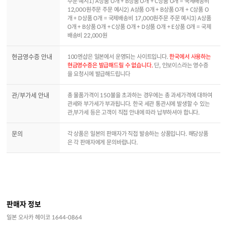
주문 예시1) A상품 O개 + B상품 O개 + C상품 O개 = 국제배송비
12,000원주문 주문 예시2) A상품 O개 + B상품 O개 + C상품 O
개 + D상품 O개 = 국제배송비 17,000원주문 주문 예시3) A상품
O개 + B상품 O개 + C상품 O개 + D상품 O개 + E상품 O개 = 국제
배송비 22,000원
현금영수증 안내
100엔샵은 일본에서 운영되는 사이트입니다.
한국에서 사용하는
현금영수증은 발급해드릴 수 없습니다.
단, 인보이스라는 영수증
을 요청시에 발급해드립니다
관/부가세 안내
총 물품가격이 150불을 초과하는 경우에는 총 과세가격에 대하여
관세와 부가세가 부과됩니다. 한국 세관 통관시에 발생할 수 있는
관,부가세 등은 고객이 직접 안내에 따라 납부하셔야 합니다.
문의
각 상품은 일본의 판매자가 직접 발송하는 상품입니다. 해당상품
은 각 판매자에게 문의바랍니다.
판매자 정보
일본 오사카 헤이코 1644-0864