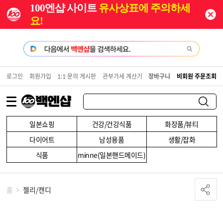
100엔샵 사이트
유사상표에 주의하세
요!
로그인
회원가입
1:1 문의 게시판
관부가세 계산기
장바구니
비회원 주문조회
일본쇼핑
건강/건강식품
화장품/뷰티
다이어트
남성용품
생활/잡화
식품
minne(일본핸드메이드)
홈
젤리/캔디