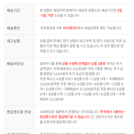
배송기간
본 상품은 해당지역 판매자가 배송한 상품으로, 배송기간은
3일
~5일 가량
소요될 수 있습니다
배송확인
국제 발송된 이후
마이페이지
에서 배송조회로 확인 가능합니다.
재고상황
상품 결제 후에도 현지 상점의 재고 부족 및 현지 사정으로 주문 상
품의 지연 혹은 품절이 발생 될 수도 있습니다. 이 경우 별도로 연
락을 드리고 있습니다.
배송비안내
장바구니를 통해
상품 수량에 관계없이 상품 3종류
까지는 추가
금액 없이 국제 배송비는 12,000원 이며, 4종류 부터는 추가 상
품 종류당 5,000원의 추가 요금이 발생합니다.
주문 예시1) A상품 O개 + B상품 O개 + C상품 O개 = 국제배송비
12,000원주문 주문 예시2) A상품 O개 + B상품 O개 + C상품 O
개 + D상품 O개 = 국제배송비 17,000원주문 주문 예시3) A상품
O개 + B상품 O개 + C상품 O개 + D상품 O개 + E상품 O개 = 국제
배송비 22,000원
현금영수증 안내
100엔샵은 일본에서 운영되는 사이트입니다.
한국에서 사용하는
현금영수증은 발급해드릴 수 없습니다.
단, 인보이스라는 영수증
을 요청시에 발급해드립니다