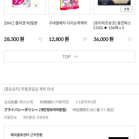
[DHC] 콜라겐 90일분
구내염패치 다이쇼퀵케어
[로이히츠보코] 동전파스
COOL★ 156매 x 5
28,500 원
12,800 원
36,000 원
TOP
[중요공지] 무통장입금 계좌 안내
会社概要 (회사소개)
利用規約 (이용약관)
1:1문의게시판
プライバシーポリシー (개인정보처리방침)
特定商取引法に基づく表記
이용안내
개인통관 고유부호
해외물류센터 근무현황