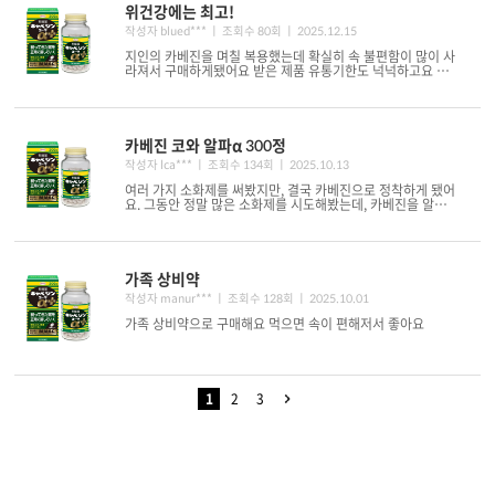
위건강에는 최고!
작성자 blued*** ㅣ 조회수 80회
ㅣ 2025.12.15
지인의 카베진을 며칠 복용했는데 확실히 속 불편함이 많이 사
라져서 구매하게됐어요 받은 제품 유통기한도 넉넉하고요 꾸
준히 복용해서 속 더부룩함 및 속쓰..
카베진 코와 알파α 300정
작성자 lca*** ㅣ 조회수 134회
ㅣ 2025.10.13
여러 가지 소화제를 써봤지만, 결국 카베진으로 정착하게 됐어
요. 그동안 정말 많은 소화제를 시도해봤는데, 카베진을 알게
된 이후로는 다른 제품은 손이 잘 ..
가족 상비약
작성자 manur*** ㅣ 조회수 128회
ㅣ 2025.10.01
가족 상비약으로 구매해요 먹으면 속이 편해저서 좋아요
1
2
3