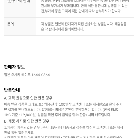
관/부가세 안내
총 물품가격이 150불을 초과하는 경우에는 총 과세가격에 대하여
관세와 부가세가 부과됩니다. 한국 세관 통관시에 발생할 수 있는
관,부가세 등은 고객이 직접 안내에 따라 납부하셔야 합니다.
문의
각 상품은 일본의 판매자가 직접 발송하는 상품입니다. 해당상품
은 각 판매자에게 문의바랍니다.
판매자 정보
일본 오사카 헤이코 1644-0864
반품안내
A. 고객 변심으로 인한 반품 경우
배송 받은 상품을 그대로 포장해주신 후 100엔샵 고객센터 또는 게시판으로 문의 주시
면 절차를 안내해드립니다. 발생되는 비용은 본인이 부담하셔야 합니다. (한국 EMS
1KG 기준 : 19,800원) 상품을 확인 후에 금액을 취소(환불) 처리 해드립니다.
B. 제품 하자로 인한 반품 경우
1.제품이 파손되었을 경우 : 즉시 배송사에 배송사고 접수를 하신후 고객센터 또는 게시
판을 통해 알려주세요.
2.주문한 제품과 다른 제품이 도착했을때 : 고객센터 또는 게시판을 통해 접수해주세요.