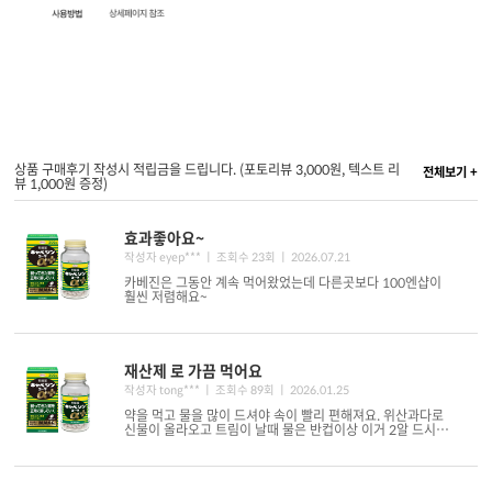
상품 구매후기 작성시 적립금을 드립니다. (포토리뷰 3,000원, 텍스트 리
전체보기 +
뷰 1,000원 증정)
효과좋아요~
작성자 eyep*** ㅣ 조회수 23회
ㅣ 2026.07.21
카베진은 그동안 계속 먹어왔었는데 다른곳보다 100엔샵이
훨씬 저렴해요~
재산제 로 가끔 먹어요
작성자 tong*** ㅣ 조회수 89회
ㅣ 2026.01.25
약을 먹고 물을 많이 드셔야 속이 빨리 편해져요. 위산과다로
신물이 올라오고 트림이 날때 물은 반컵이상 이거 2알 드시면
편안해지고 취침..