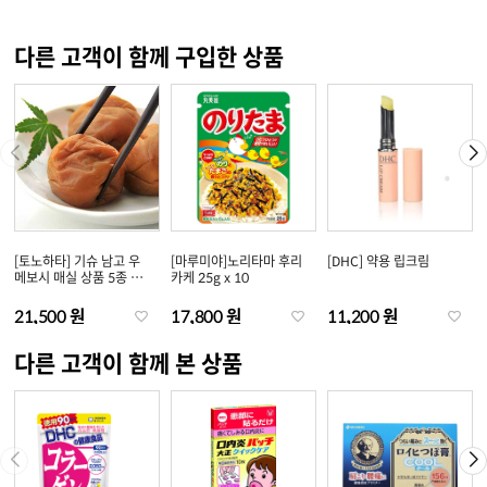
다른 고객이 함께 구입한 상품
[토노하타] 기슈 남고 우
[마루미야]노리타마 후리
[DHC] 약용 립크림
메보시 매실 상품 5종 택
카케 25g x 10
1
21,500 원
17,800 원
11,200 원
다른 고객이 함께 본 상품