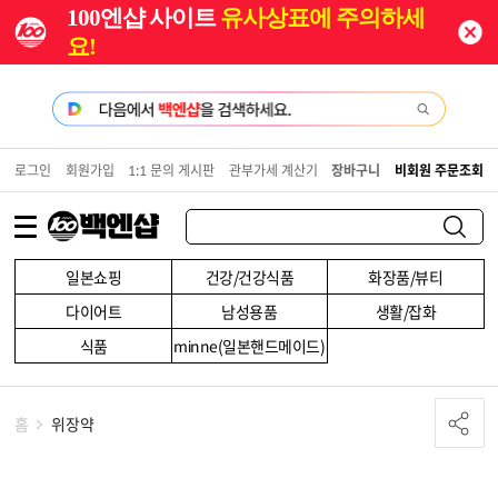
100엔샵 사이트
유사상표에 주의하세
요!
로그인
회원가입
1:1 문의 게시판
관부가세 계산기
장바구니
비회원 주문조회
일본쇼핑
건강/건강식품
화장품/뷰티
다이어트
남성용품
생활/잡화
식품
minne(일본핸드메이드)
홈
위장약