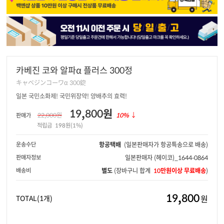
카베진 코와 알파α 플러스 300정
キャベジンコーワα 300錠
일본 국민소화제! 국민위장약! 양배추의 효력!
19,800원
22,000원
10%
↓
판매가
적립금
198원(1%)
운송수단
항공택배
(일본판매자가 항공특송으로 배송)
판매자정보
일본판매자
(헤이코)_1644-0864
배송비
별도
(장바구니 합계
10만원이상 무료배송
)
19,800
원
TOTAL
(1개)