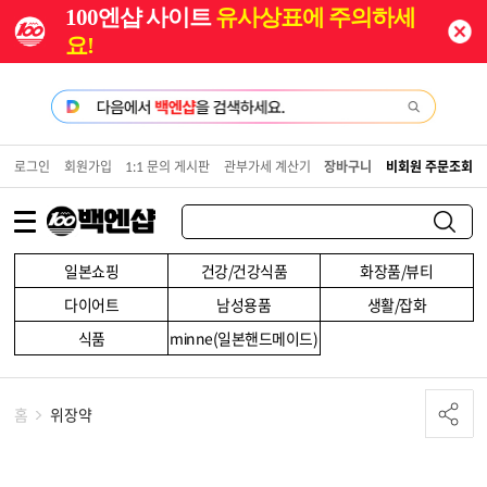
100엔샵 사이트
유사상표에 주의하세
요!
로그인
회원가입
1:1 문의 게시판
관부가세 계산기
장바구니
비회원 주문조회
일본쇼핑
건강/건강식품
화장품/뷰티
다이어트
남성용품
생활/잡화
식품
minne(일본핸드메이드)
홈
위장약