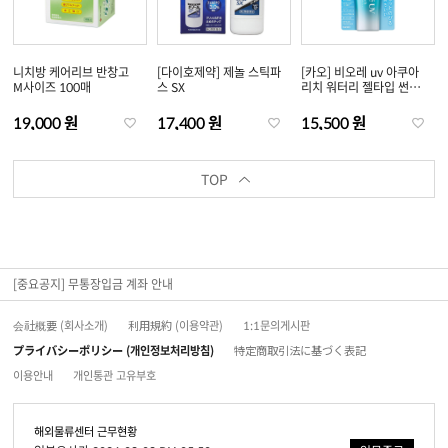
니치방 케어리브 반창고
[다이호제약] 제놀 스틱파
[카오] 비오레 uv 아쿠아
M사이즈 100매
스 SX
리치 워터리 젤타입 썬크
림 70ml
19,000 원
17,400 원
15,500 원
TOP
[중요공지] 무통장입금 계좌 안내
会社概要 (회사소개)
利用規約 (이용약관)
1:1문의게시판
プライバシーポリシー (개인정보처리방침)
特定商取引法に基づく表記
이용안내
개인통관 고유부호
해외물류센터 근무현황