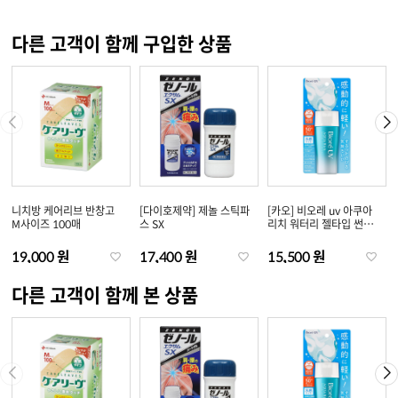
다른 고객이 함께 구입한 상품
니치방 케어리브 반창고
[다이호제약] 제놀 스틱파
[카오] 비오레 uv 아쿠아
M사이즈 100매
스 SX
리치 워터리 젤타입 썬크
림 70ml
19,000 원
17,400 원
15,500 원
다른 고객이 함께 본 상품