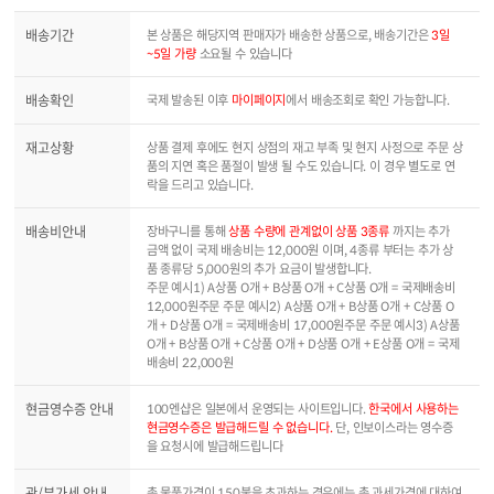
배송기간
본 상품은 해당지역 판매자가 배송한 상품으로, 배송기간은
3일
~5일 가량
소요될 수 있습니다
배송확인
국제 발송된 이후
마이페이지
에서 배송조회로 확인 가능합니다.
재고상황
상품 결제 후에도 현지 상점의 재고 부족 및 현지 사정으로 주문 상
품의 지연 혹은 품절이 발생 될 수도 있습니다. 이 경우 별도로 연
락을 드리고 있습니다.
배송비안내
장바구니를 통해
상품 수량에 관계없이 상품 3종류
까지는 추가
금액 없이 국제 배송비는 12,000원 이며, 4종류 부터는 추가 상
품 종류당 5,000원의 추가 요금이 발생합니다.
주문 예시1) A상품 O개 + B상품 O개 + C상품 O개 = 국제배송비
12,000원주문 주문 예시2) A상품 O개 + B상품 O개 + C상품 O
개 + D상품 O개 = 국제배송비 17,000원주문 주문 예시3) A상품
O개 + B상품 O개 + C상품 O개 + D상품 O개 + E상품 O개 = 국제
배송비 22,000원
현금영수증 안내
100엔샵은 일본에서 운영되는 사이트입니다.
한국에서 사용하는
현금영수증은 발급해드릴 수 없습니다.
단, 인보이스라는 영수증
을 요청시에 발급해드립니다
관/부가세 안내
총 물품가격이 150불을 초과하는 경우에는 총 과세가격에 대하여