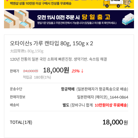
오타이산s 가루 캔타입 80g, 150g x 2
太田胃散s 80g,150g
120년 전통의 일본 국민 소화제 빠른진정. 생약기반. 속쓰림 해결
18,000원
24,000원
25%
↓
판매가
적립금
180원(1%)
운송수단
항공택배
(일본판매자가 항공특송으로 배송)
판매자정보
일본판매자
(헤이코)_1644-0864
배송비
별도
(장바구니 합계
10만원이상 무료배송
)
18,000
원
TOTAL
(1개)