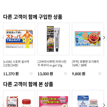
다른 고객이 함께 구입한 상품
[LION] 스토퍼 설사약
[고바야시제약] 타무시친
[무히] 호빵맨 모기패치
(12정/24정)
키 파우더 in gel 15g
76매 / 38매
11,370 원
13,000 원
9,800 원
다른 고객이 함께 본 상품