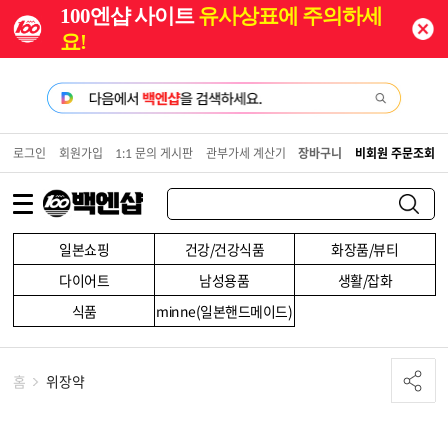
100엔샵 사이트
유사상표에 주의하세
요!
로그인
회원가입
1:1 문의 게시판
관부가세 계산기
장바구니
비회원 주문조회
일본쇼핑
건강/건강식품
화장품/뷰티
다이어트
남성용품
생활/잡화
식품
minne(일본핸드메이드)
홈
위장약