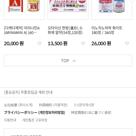
[다케다제약] 아리나민A
오타이산 한방(漢方) 소
이노치노하하 화이트
(ARINAMIN A) (60
화제 알약(54정,120정)
180정 / 360정
정/120정/180정/270
정)
20,000 원
13,500 원
26,000 원
TOP
[중요공지] 무통장입금 계좌 안내
会社概要 (회사소개)
利用規約 (이용약관)
1:1문의게시판
プライバシーポリシー (개인정보처리방침)
特定商取引法に基づく表記
이용안내
개인통관 고유부호