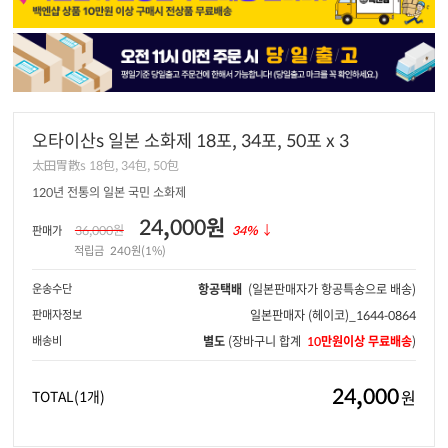
오타이산s 일본 소화제 18포, 34포, 50포 x 3
太田胃散s 18包, 34包, 50包
120년 전통의 일본 국민 소화제
24,000원
36,000원
34%
↓
판매가
적립금
240원(1%)
운송수단
항공택배
(일본판매자가 항공특송으로 배송)
판매자정보
일본판매자
(헤이코)_1644-0864
배송비
별도
(장바구니 합계
10만원이상 무료배송
)
24,000
원
TOTAL
(1개)