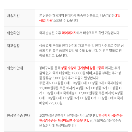
배송기간
본 상품은 해당지역 판매자가 배송한 상품으로, 배송기간은
3일
~5일 가량
소요될 수 있습니다
배송확인
국제 발송된 이후
마이페이지
에서 배송조회로 확인 가능합니다.
재고상황
상품 결제 후에도 현지 상점의 재고 부족 및 현지 사정으로 주문 상
품의 지연 혹은 품절이 발생 될 수도 있습니다. 이 경우 별도로 연
락을 드리고 있습니다.
배송비안내
장바구니를 통해
상품 수량에 관계없이 상품 3종류
까지는 추가
금액 없이 국제 배송비는 12,000원 이며, 4종류 부터는 추가 상
품 종류당 5,000원의 추가 요금이 발생합니다.
주문 예시1) A상품 O개 + B상품 O개 + C상품 O개 = 국제배송비
12,000원주문 주문 예시2) A상품 O개 + B상품 O개 + C상품 O
개 + D상품 O개 = 국제배송비 17,000원주문 주문 예시3) A상품
O개 + B상품 O개 + C상품 O개 + D상품 O개 + E상품 O개 = 국제
배송비 22,000원
현금영수증 안내
100엔샵은 일본에서 운영되는 사이트입니다.
한국에서 사용하는
현금영수증은 발급해드릴 수 없습니다.
단, 인보이스라는 영수증
을 요청시에 발급해드립니다