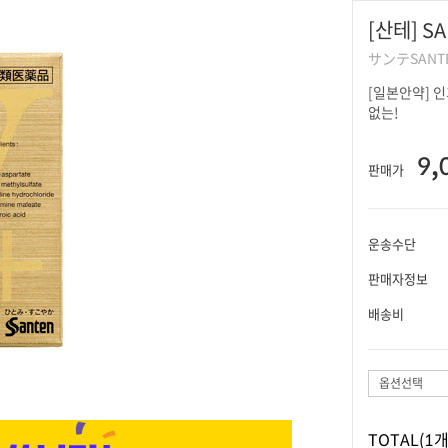
[산테] S
サンテSANT
[일본안약] 인기 아마존 안약 랭킹 1위! 'ㅡ' 사용안한사람은 있어도 한번만쓴사람은
없는!
9,
판매가
운송수단
판매자정보
배송비
옵션선택
TOTAL
(1개