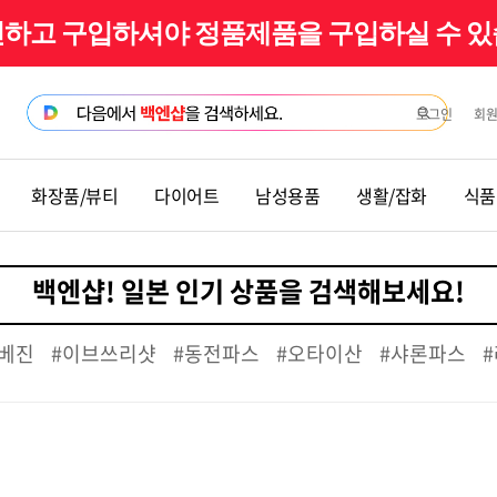
확인하고 구입하셔야 정품제품을 구입하실 수 
로그인
회
화장품/뷰티
다이어트
남성용품
생활/잡화
식품
베진
#이브쓰리샷
#동전파스
#오타이산
#샤론파스