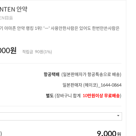
ANTEN 안약
EN目薬
000원
적립금
90원(1%)
항공택배
(일본판매자가 항공특송으로 배송)
일본판매자
(헤이코)_1644-0864
별도
(장바구니 합계
10만원이상 무료배송
)
9,000
)
원