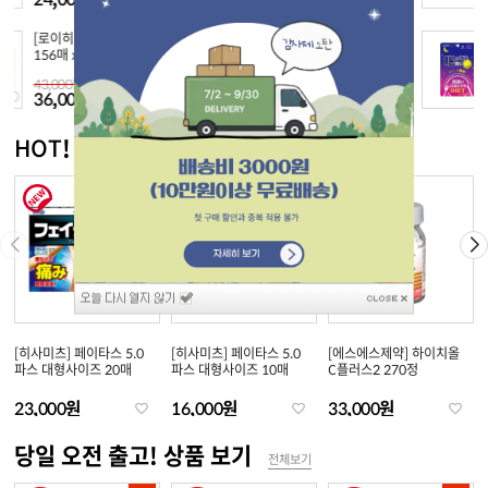
보코] 동전파스
[DHC] 약용 립크림
[신야효소] 
5
에
0원
11,200원
25,500원
HOT! 신상품 보기
전체보기
[히사미츠] 페이타스 5.0
[히사미츠] 페이타스 5.0
[에스에스제약] 하이치올
파스 대형사이즈 20매
파스 대형사이즈 10매
C플러스2 270정
23,000원
16,000원
33,000원
당일 오전 출고! 상품 보기
전체보기