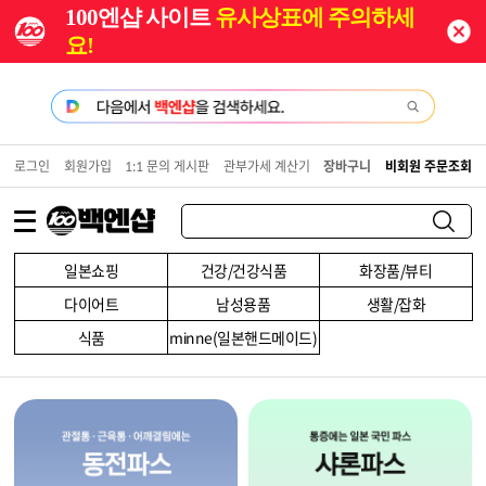
100엔샵 사이트
유사상표에 주의하세
요!
로그인
회원가입
1:1 문의 게시판
관부가세 계산기
장바구니
비회원 주문조회
일본쇼핑
건강/건강식품
화장품/뷰티
다이어트
남성용품
생활/잡화
식품
minne(일본핸드메이드)