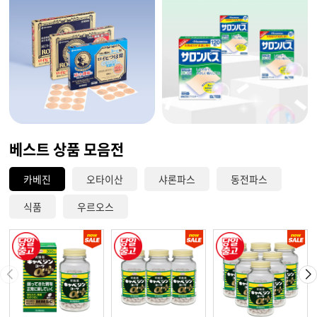
베스트 상품 모음전
카베진
오타이산
샤론파스
동전파스
식품
우르오스