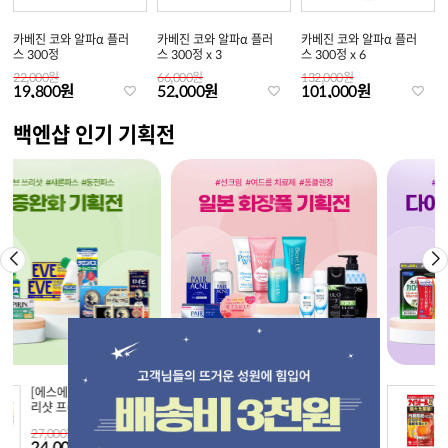
카베진 코와 알파α 플러
카베진 코와 알파α 플러
카베진 코와 알파α 플러
스 300정
스 300정 x 3
스 300정 x 6
22,000원
66,000원
132,000원
19,800원
52,000원
101,000원
백엔샵 인기 기획전
 제약] 이브 쓰
[펠리칸] 코이스루오시리
[고바야시]
엄 x 2 (30정
엉덩이비누 복숭아향
(315정/420
71,000원
0원
9,000원
64,500원