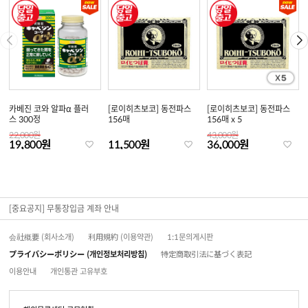
카베진 코와 알파α 플러
[로이히츠보코] 동전파스
[로이히츠보코] 동전파스
스 300정
156매
156매 x 5
22,000원
43,000원
19,800원
11,500원
36,000원
[중요공지] 무통장입금 계좌 안내
会社概要 (회사소개)
利用規約 (이용약관)
1:1문의게시판
プライバシーポリシー (개인정보처리방침)
特定商取引法に基づく表記
이용안내
개인통관 고유부호