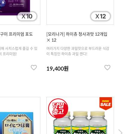
부구미 프리미엄 포도
[모리나가] 하이츄 청사과맛 12개입
[모리나
× 12
× 12
해 사치스럽게 즐길 수 있
여러가지 다양한 과일맛으로 부드러운 식감
여러가지
미 프리미엄!
이 특징인 하이츄 과일 캔디!
이 특징인
19,400원
19,4