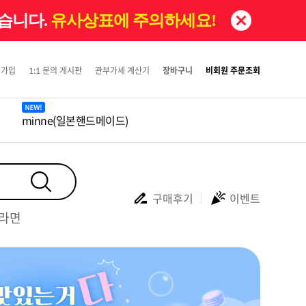
있습니다.
유사상표에 주의하세요!
원가입
1:1 문의 게시판
관부가세 계산기
장바구니
비회원 주문조회
minne(일본핸드메이드)
구매후기
이벤트
#라면