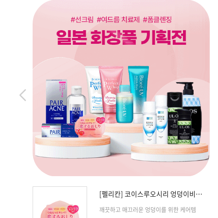
[펠리칸] 코이스루오시리 엉덩이비누
복숭아향
깨끗하고 매끄러운 엉덩이를 위한 케어템