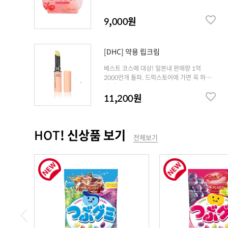
9,000원
[DHC] 약용 립크림
베스트 코스메 대상! 일본내 판매량 1억
2000만개 돌파. 드럭스토어에 가면 꼭 하나
씩 사오던 ..
11,200원
HOT! 신상품 보기
전체보기