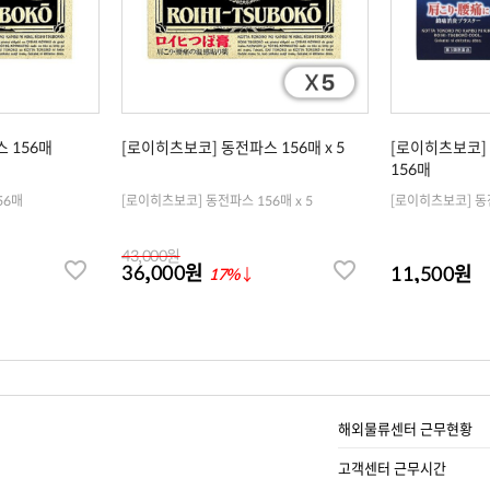
 156매
[로이히츠보코] 동전파스 156매 x 5
[로이히츠보코]
156매
56매
[로이히츠보코] 동전파스 156매 x 5
43,000원
36,000원
11,500원
17%
↓
해외물류센터 근무현황
고객센터 근무시간