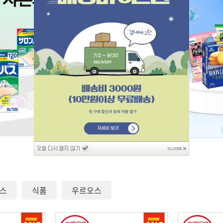
스
식품
우르오스