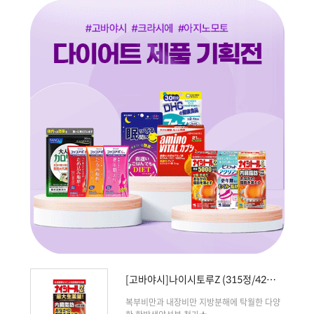
[고바야시]나이시토루Z (315정/420
정)
복부비만과 내장비만 지방분해에 탁월한 다양