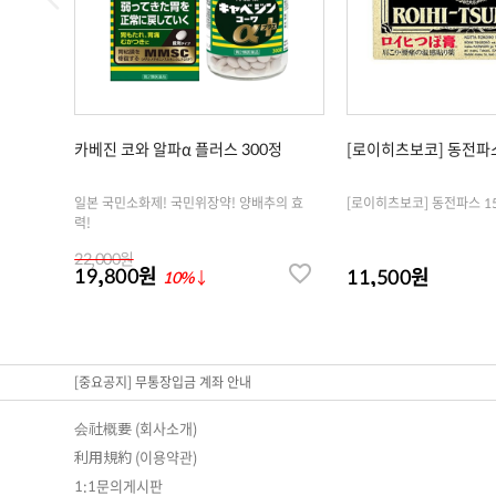
카베진 코와 알파α 플러스 300정
[로이히츠보코] 동전파스
일본 국민소화제! 국민위장약! 양배추의 효
[로이히츠보코] 동전파스 1
력!
22,000원
19,800원
11,500원
10%
↓
[중요공지] 무통장입금 계좌 안내
会社概要 (회사소개)
利用規約 (이용약관)
1:1문의게시판