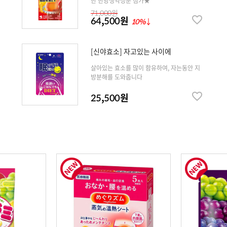
한 한방생약성분 첨가★
71,000원
64,500원
10%
↓
[신야효소] 자고있는 사이에
살아있는 효소를 많이 함유하여, 자는동안 지
방분해를 도와줍니다
25,500원