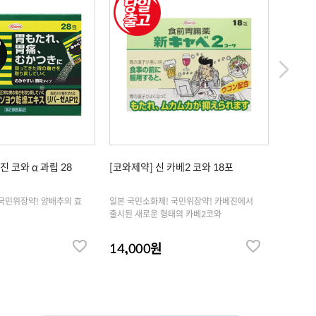
진 코와 α 과립 28
[코와제약] 신 카베2 코와 18포
[코와제약
국민위장약! 양배추의 효
일본 국민소화제! 국민위장약! 카베진에서
일본 국민
출시된 새로운 형태의 카베2코와
출시된 새
14,000원
18,0