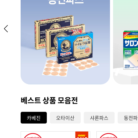
베스트 상품 모음전
카베진
오타이산
샤론파스
동전파