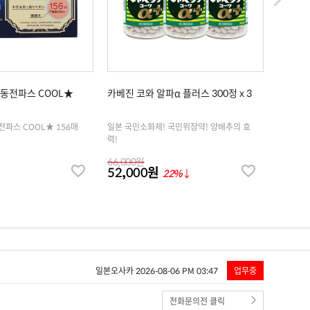
 동전파스 COOL★
카베진 코와 알파α 플러스 300정 x 3
[로이히
[로이히츠보코] 동전파스 COOL★ 156매
일본 국민소화제! 국민위장약! 양배추의 효
[로이히츠
력!
66,000원
52,000원
11,5
22%
↓
일본오사카 2026-08-06 PM 03:47
업무중
전화문의전 클릭