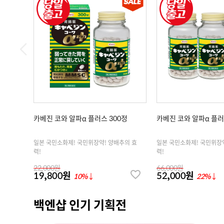
카베진 코와 알파α 플러스 300정
카베진 코와 알파α 플러스
일본 국민소화제! 국민위장약! 양배추의 효
일본 국민소화제! 국민위장
력!
력!
22,000원
66,000원
19,800원
52,000원
10%
↓
22%
↓
백엔샵 인기 기획전