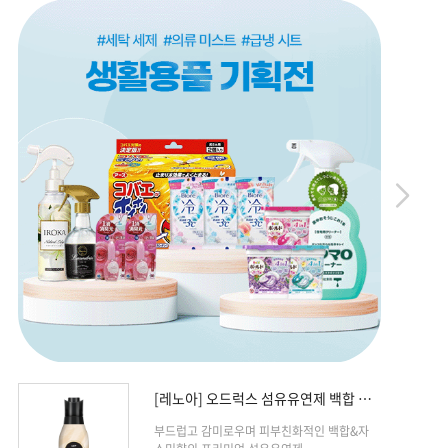
[레노아] 오드럭스 섬유유연제 백합 &
재스민향 본..
부드럽고 감미로우며 피부친화적인 백합&자