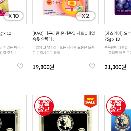
 x 10
[KAO] 메구리즘 온기증열 시트 5매입
[카스가이] 쯔
속옷 안쪽에 ..
75g x 10
길 수 있는 버라이
마법의 그 날 ! 찾아오는 생리통 요통은 뜨끈
쫀득함에 과즙을 더
강력 추천!!
한 온열시트로 찜질
는 젤리빈 쯔부 구
19,800원
21,300원