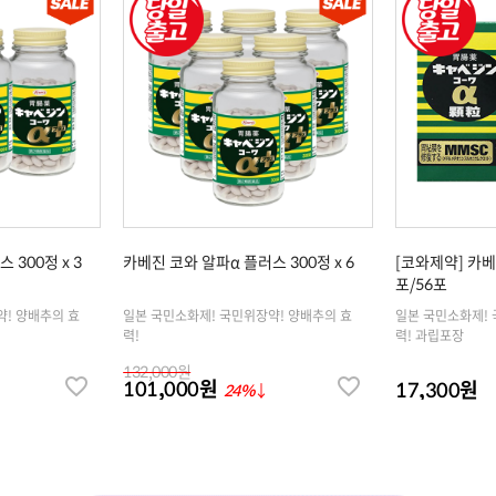
 300정 x 3
카베진 코와 알파α 플러스 300정 x 6
[코와제약] 카베
포/56포
약! 양배추의 효
일본 국민소화제! 국민위장약! 양배추의 효
일본 국민소화제! 
력!
력! 과립포장
132,000원
101,000원
17,300원
24%
↓