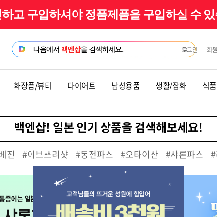
확인하고 구입하셔야 정품제품을 구입하실 수 
로그인
회
화장품/뷰티
다이어트
남성용품
생활/잡화
식품
베진
#이브쓰리샷
#동전파스
#오타이산
#샤론파스