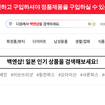
확인하고 구입하셔야 정품제품을 구입하실 수 
로그인
회
화장품/뷰티
다이어트
남성용품
생활/잡화
식품
베진
#이브쓰리샷
#동전파스
#오타이산
#샤론파스