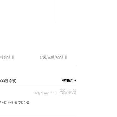
배송안내
반품/교환/AS안내
000원 증정)
전체보기 +
2024.11.01
작성자 myi*** ㅣ 조회수 312회
 애용하게 될 것같아요.