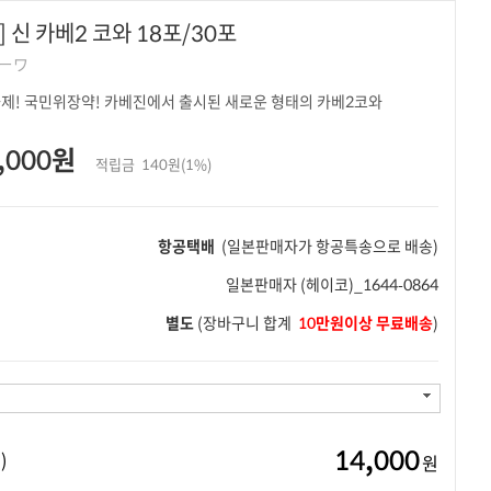
 신 카베2 코와 18포/30포
ーワ
제! 국민위장약! 카베진에서 출시된 새로운 형태의 카베2코와
,000원
적립금
140원(1%)
항공택배
(일본판매자가 항공특송으로 배송)
일본판매자
(헤이코)_1644-0864
별도
(장바구니 합계
10만원이상 무료배송
)
14,000
)
원