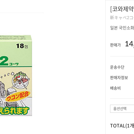
[코와제약]
新キャベ2コ
일본 국민소화
14
판매가
운송수단
판매자정보
배송비
옵션선택
TOTAL
(1개