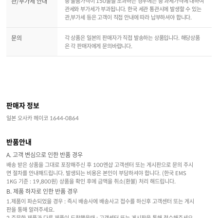
관/부가세 안내
총 물품가격이 150불을 초과하는 경우에는 총 과세가격에 대하여
관세와 부가세가 부과됩니다. 한국 세관 통관시에 발생할 수 있는
관,부가세 등은 고객이 직접 안내에 따라 납부하셔야 합니다.
문의
각 상품은 일본의 판매자가 직접 발송하는 상품입니다. 해당상품
은 각 판매자에게 문의바랍니다.
판매자 정보
일본 오사카 헤이코 1644-0864
반품안내
A. 고객 변심으로 인한 반품 경우
배송 받은 상품을 그대로 포장해주신 후 100엔샵 고객센터 또는 게시판으로 문의 주시
면 절차를 안내해드립니다. 발생되는 비용은 본인이 부담하셔야 합니다. (한국 EMS
1KG 기준 : 19,800원) 상품을 확인 후에 금액을 취소(환불) 처리 해드립니다.
B. 제품 하자로 인한 반품 경우
1.제품이 파손되었을 경우 : 즉시 배송사에 배송사고 접수를 하신후 고객센터 또는 게시
판을 통해 알려주세요.
2.주문한 제품과 다른 제품이 도착했을때 : 고객센터 또는 게시판을 통해 접수해주세요.