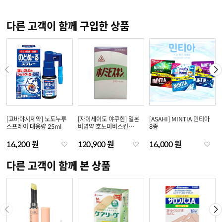
다른 고객이 함께 구입한 상품
[고바야시제약] 노도누루
[자이세이도 야쿠힌] 일본
[ASAHI] MINTIA 민티아
스프레이 대용량 25ml
비염약 호노미비스킨
8종
240정
16,200 원
120,900 원
16,000 원
다른 고객이 함께 본 상품