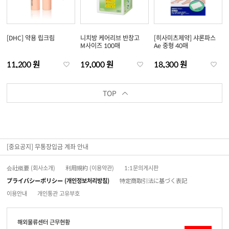
[DHC] 약용 립크림
니치방 케어리브 반창고
[히사미츠제약] 샤론파스
M사이즈 100매
Ae 중형 40매
11,200 원
19,000 원
18,300 원
TOP
[중요공지] 무통장입금 계좌 안내
会社概要 (회사소개)
利用規約 (이용약관)
1:1문의게시판
プライバシーポリシー (개인정보처리방침)
特定商取引法に基づく表記
이용안내
개인통관 고유부호
해외물류센터 근무현황