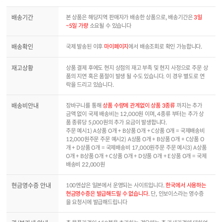
배송기간
본 상품은 해당지역 판매자가 배송한 상품으로, 배송기간은
3일
~5일 가량
소요될 수 있습니다
배송확인
국제 발송된 이후
마이페이지
에서 배송조회로 확인 가능합니다.
재고상황
상품 결제 후에도 현지 상점의 재고 부족 및 현지 사정으로 주문 상
품의 지연 혹은 품절이 발생 될 수도 있습니다. 이 경우 별도로 연
락을 드리고 있습니다.
배송비안내
장바구니를 통해
상품 수량에 관계없이 상품 3종류
까지는 추가
금액 없이 국제 배송비는 12,000원 이며, 4종류 부터는 추가 상
품 종류당 5,000원의 추가 요금이 발생합니다.
주문 예시1) A상품 O개 + B상품 O개 + C상품 O개 = 국제배송비
12,000원주문 주문 예시2) A상품 O개 + B상품 O개 + C상품 O
개 + D상품 O개 = 국제배송비 17,000원주문 주문 예시3) A상품
O개 + B상품 O개 + C상품 O개 + D상품 O개 + E상품 O개 = 국제
배송비 22,000원
현금영수증 안내
100엔샵은 일본에서 운영되는 사이트입니다.
한국에서 사용하는
현금영수증은 발급해드릴 수 없습니다.
단, 인보이스라는 영수증
을 요청시에 발급해드립니다