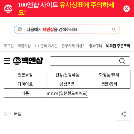
100엔샵 사이트
유사상표에 주의하세
요!
로그인
회원가입
1:1 문의 게시판
관부가세 계산기
장바구니
비회원 주문조회
일본쇼핑
건강/건강식품
화장품/뷰티
다이어트
남성용품
생활/잡화
식품
minne(일본핸드메이드)
홈
밴드