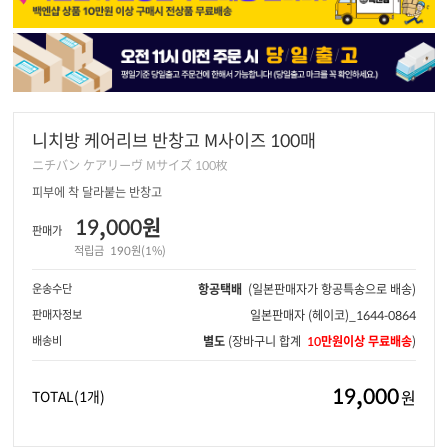
니치방 케어리브 반창고 M사이즈 100매
ニチバン ケアリーヴ Mサイズ 100枚
피부에 착 달라붙는 반창고
19,000원
판매가
적립금
190원(1%)
운송수단
항공택배
(일본판매자가 항공특송으로 배송)
판매자정보
일본판매자
(헤이코)_1644-0864
배송비
별도
(장바구니 합계
10만원이상 무료배송
)
19,000
원
TOTAL
(1개)