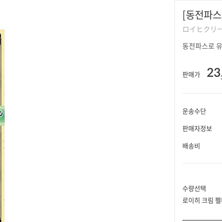
[동전파스
ロイヒクリー
동전파스로 유
23
판매가
운송수단
판매자정보
배송비
수량선택
로이히 크림 펠