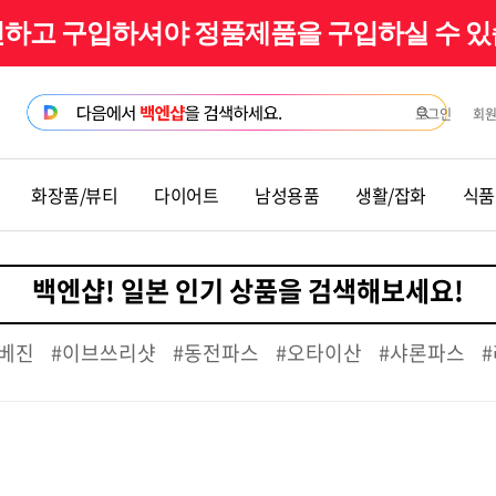
확인하고 구입하셔야 정품제품을 구입하실 수 
로그인
회
화장품/뷰티
다이어트
남성용품
생활/잡화
식품
베진
#이브쓰리샷
#동전파스
#오타이산
#샤론파스