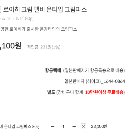
] 로이히 크림 펠비 온타입 크림파스
ム フェルビ 80g
명한 로이히가 출시한 온감타입의 크림파스
,100원
적립금
231원(1%)
항공택배
(일본판매자가 항공특송으로 배송)
일본판매자
(헤이코)_1644-0864
별도
(장바구니 합계
10만원이상 무료배송
)
×
비 온타입 크림파스 80g
23,100
원