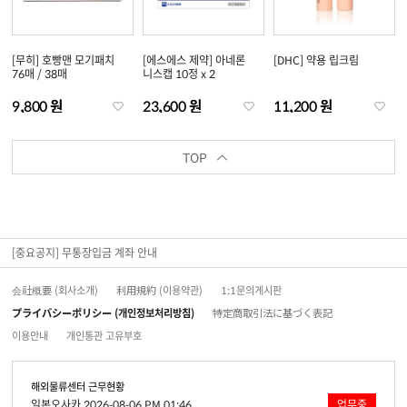
[무히] 호빵맨 모기패치
[에스에스 제약] 아네론
[DHC] 약용 립크림
76매 / 38매
니스캡 10정 x 2
9,800 원
23,600 원
11,200 원
TOP
[중요공지] 무통장입금 계좌 안내
会社概要 (회사소개)
利用規約 (이용약관)
1:1문의게시판
プライバシーポリシー (개인정보처리방침)
特定商取引法に基づく表記
이용안내
개인통관 고유부호
해외물류센터 근무현황
일본오사카 2026-08-06 PM 01:46
업무중