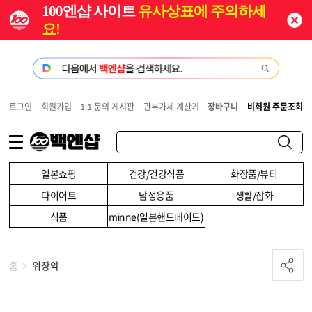
100엔샵 사이트
유사상표에 주의하세
요!
로그인
회원가입
1:1 문의 게시판
관부가세 계산기
장바구니
비회원 주문조회
일본쇼핑
건강/건강식품
화장품/뷰티
다이어트
남성용품
생활/잡화
식품
minne(일본핸드메이드)
홈
위장약