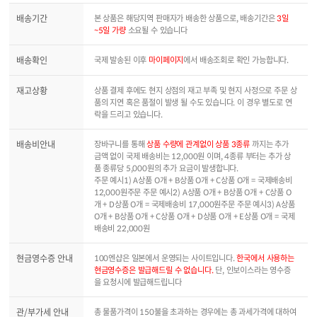
배송기간
본 상품은 해당지역 판매자가 배송한 상품으로, 배송기간은
3일
~5일 가량
소요될 수 있습니다
배송확인
국제 발송된 이후
마이페이지
에서 배송조회로 확인 가능합니다.
재고상황
상품 결제 후에도 현지 상점의 재고 부족 및 현지 사정으로 주문 상
품의 지연 혹은 품절이 발생 될 수도 있습니다. 이 경우 별도로 연
락을 드리고 있습니다.
배송비안내
장바구니를 통해
상품 수량에 관계없이 상품 3종류
까지는 추가
금액 없이 국제 배송비는 12,000원 이며, 4종류 부터는 추가 상
품 종류당 5,000원의 추가 요금이 발생합니다.
주문 예시1) A상품 O개 + B상품 O개 + C상품 O개 = 국제배송비
12,000원주문 주문 예시2) A상품 O개 + B상품 O개 + C상품 O
개 + D상품 O개 = 국제배송비 17,000원주문 주문 예시3) A상품
O개 + B상품 O개 + C상품 O개 + D상품 O개 + E상품 O개 = 국제
배송비 22,000원
현금영수증 안내
100엔샵은 일본에서 운영되는 사이트입니다.
한국에서 사용하는
현금영수증은 발급해드릴 수 없습니다.
단, 인보이스라는 영수증
을 요청시에 발급해드립니다
관/부가세 안내
총 물품가격이 150불을 초과하는 경우에는 총 과세가격에 대하여