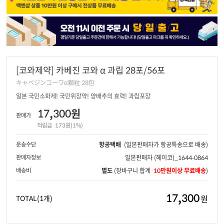
[코와제약] 카베진 코와 α 과립 28포/56포
キャベジンコーワα顆粒 28包
일본 국민소화제! 국민위장약! 양배추의 효력! 과립포장
17,300원
판매가
적립금
173원(1%)
운송수단
항공택배
(일본판매자가 항공특송으로 배송)
판매자정보
일본판매자
(헤이코)_1644-0864
배송비
별도
(장바구니 합계
10만원이상 무료배송
)
17,300
원
TOTAL
(1개)