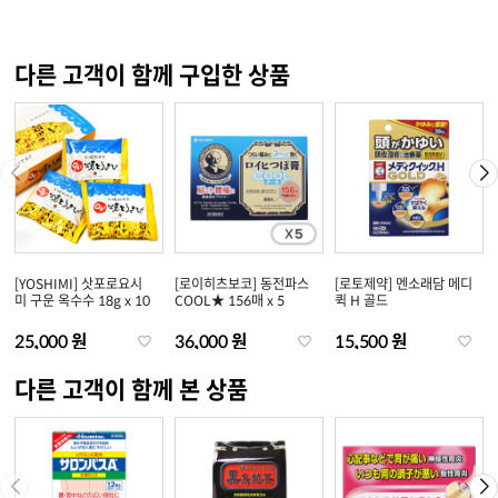
다른 고객이 함께 구입한 상품
[YOSHIMI] 삿포로요시
[로이히츠보코] 동전파스
[로토제약] 멘소래담 메디
미 구운 옥수수 18g x 10
COOL★ 156매 x 5
퀵 H 골드
25,000 원
36,000 원
15,500 원
다른 고객이 함께 본 상품