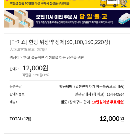
[다이쇼] 한방 위장약 정제(60,100,160,220정)
大正漢方胃腸薬〈錠剤〉
위장이 약하고 불규칙한 식생활을 하는 당신을 위한
12,000원
판매가
적립금
120원(1%)
운송수단
항공택배
(일본판매자가 항공특송으로 배송)
판매자정보
일본판매자
(헤이코)_1644-0864
배송비
별도
(장바구니 합계
10만원이상 무료배송
)
12,000
원
TOTAL
(1개)