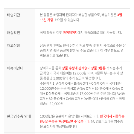
배송기간
본 상품은 해당지역 판매자가 배송한 상품으로, 배송기간은
3일
~5일 가량
소요될 수 있습니다
배송확인
국제 발송된 이후
마이페이지
에서 배송조회로 확인 가능합니다.
재고상황
상품 결제 후에도 현지 상점의 재고 부족 및 현지 사정으로 주문 상
품의 지연 혹은 품절이 발생 될 수도 있습니다. 이 경우 별도로 연
락을 드리고 있습니다.
배송비안내
장바구니를 통해
상품 수량에 관계없이 상품 3종류
까지는 추가
금액 없이 국제 배송비는 12,000원 이며, 4종류 부터는 추가 상
품 종류당 5,000원의 추가 요금이 발생합니다.
주문 예시1) A상품 O개 + B상품 O개 + C상품 O개 = 국제배송비
12,000원주문 주문 예시2) A상품 O개 + B상품 O개 + C상품 O
개 + D상품 O개 = 국제배송비 17,000원주문 주문 예시3) A상품
O개 + B상품 O개 + C상품 O개 + D상품 O개 + E상품 O개 = 국제
배송비 22,000원
현금영수증 안내
100엔샵은 일본에서 운영되는 사이트입니다.
한국에서 사용하는
현금영수증은 발급해드릴 수 없습니다.
단, 인보이스라는 영수증
을 요청시에 발급해드립니다