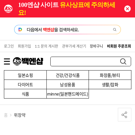
100엔샵 사이트
유사상표에 주의하세
요!
로그인
회원가입
1:1 문의 게시판
관부가세 계산기
장바구니
비회원 주문조회
일본쇼핑
건강/건강식품
화장품/뷰티
다이어트
남성용품
생활/잡화
식품
minne(일본핸드메이드)
홈
위장약