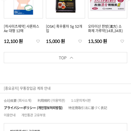
[히사미츠제약] 샤론파스
[OSK] 흑우롱차 5g 52개
오타이산 한방(漢方) 소
Ae 대형 12매
입
화제 가루약(14포,34포)
12,100 원
15,000 원
13,500 원
TOP
[중요공지] 무통장입금 계좌 안내
会社概要 (회사소개)
利用規約 (이용약관)
1:1문의게시판
プライバシーポリシー (개인정보처리방침)
特定商取引法に基づく表記
이용안내
개인통관 고유부호