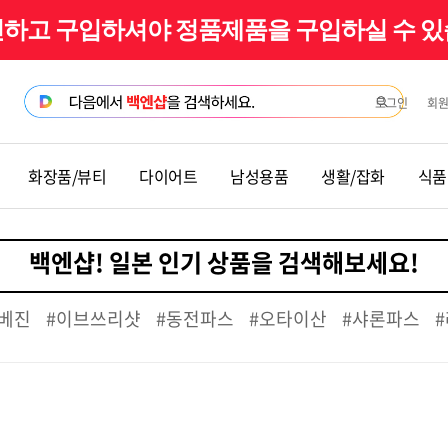
확인하고 구입하셔야 정품제품을 구입하실 수 
로그인
회
화장품/뷰티
다이어트
남성용품
생활/잡화
식품
베진
#이브쓰리샷
#동전파스
#오타이산
#샤론파스