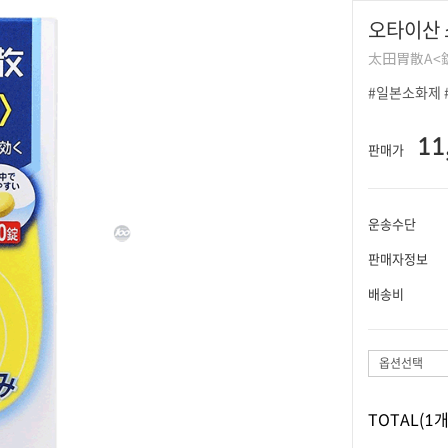
오타이산 소
太田胃散A<
#일본소화제 #
11
판매가
운송수단
판매자정보
배송비
옵션선택
TOTAL
(1개