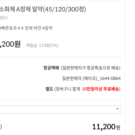
화제 A정제 알약(45/120/300정)
錠剤>
빠른효과 # A 정제 버전 #알약
,200원
적립금
112원(1%)
항공택배
(일본판매자가 항공특송으로 배송)
일본판매자
(헤이코)_1644-0864
별도
(장바구니 합계
10만원이상 무료배송
)
11,200
)
원