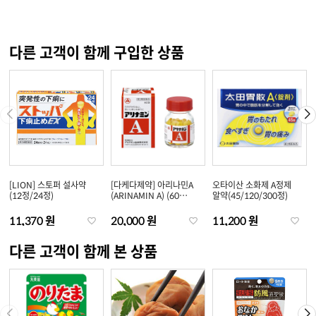
다른 고객이 함께 구입한 상품
[LION] 스토퍼 설사약
[다케다제약] 아리나민A
오타이산 소화제 A정제
(12정/24정)
(ARINAMIN A) (60
알약(45/120/300정)
정/120정/180정/270
정)
11,370 원
20,000 원
11,200 원
다른 고객이 함께 본 상품