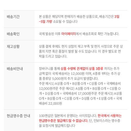
배송기간
본 상품은 해당지역 판매자가 배송한 상품으로, 배송기간은
3일
~5일 가량
소요될 수 있습니다
배송확인
국제 발송된 이후
마이페이지
에서 배송조회로 확인 가능합니다.
재고상황
상품 결제 후에도 현지 상점의 재고 부족 및 현지 사정으로 주문 상
품의 지연 혹은 품절이 발생 될 수도 있습니다. 이 경우 별도로 연
락을 드리고 있습니다.
배송비안내
장바구니를 통해
상품 수량에 관계없이 상품 3종류
까지는 추가
금액 없이 국제 배송비는 12,000원 이며, 4종류 부터는 추가 상
품 종류당 5,000원의 추가 요금이 발생합니다.
주문 예시1) A상품 O개 + B상품 O개 + C상품 O개 = 국제배송비
12,000원주문 주문 예시2) A상품 O개 + B상품 O개 + C상품 O
개 + D상품 O개 = 국제배송비 17,000원주문 주문 예시3) A상품
O개 + B상품 O개 + C상품 O개 + D상품 O개 + E상품 O개 = 국제
배송비 22,000원
현금영수증 안내
100엔샵은 일본에서 운영되는 사이트입니다.
한국에서 사용하는
현금영수증은 발급해드릴 수 없습니다.
단, 인보이스라는 영수증
을 요청시에 발급해드립니다