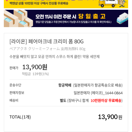
[라이온] 페어아크네 크리미 폼 80G
ペアアクネ クリーミーフォーム 薬用洗顔料 80g
수분을 빼앗지 않고 모공 안까지 스무스 하게 클린! 약용 세안제
13,900원
판매가
적립금
139원(1%)
운송수단
항공택배
(일본판매자가 항공특송으로 배송)
판매자정보
일본판매자
(헤이코)_1644-0864
배송비
별도
(장바구니 합계
10만원이상 무료배송
)
13,900
원
TOTAL
(1개)