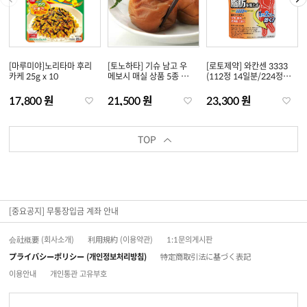
[마루미야]노리타마 후리
[토노하타] 기슈 남고 우
[로토제약] 와칸센 3333
카케 25g x 10
메보시 매실 상품 5종 택
(112정 14일분/224정
1
28일분)
17,800 원
21,500 원
23,300 원
TOP
[중요공지] 무통장입금 계좌 안내
会社概要 (회사소개)
利用規約 (이용약관)
1:1문의게시판
プライバシーポリシー (개인정보처리방침)
特定商取引法に基づく表記
이용안내
개인통관 고유부호