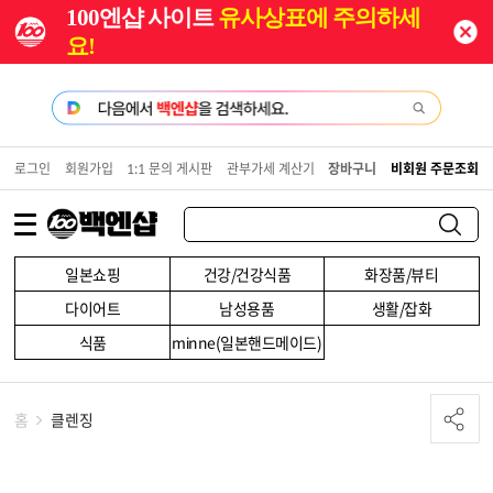
100엔샵 사이트
유사상표에 주의하세
요!
로그인
회원가입
1:1 문의 게시판
관부가세 계산기
장바구니
비회원 주문조회
일본쇼핑
건강/건강식품
화장품/뷰티
다이어트
남성용품
생활/잡화
식품
minne(일본핸드메이드)
홈
클렌징