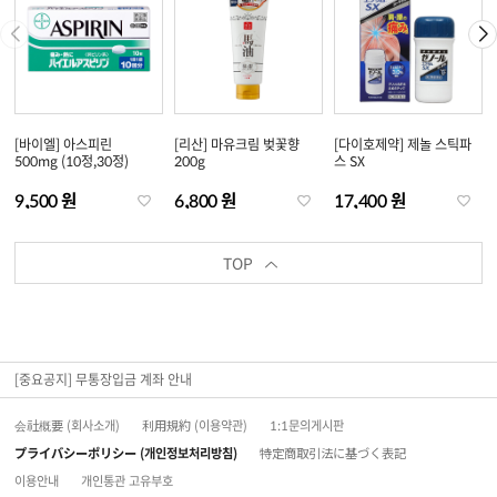
[바이엘] 아스피린
[리산] 마유크림 벚꽃향
[다이호제약] 제놀 스틱파
500mg (10정,30정)
200g
스 SX
9,500 원
6,800 원
17,400 원
TOP
[중요공지] 무통장입금 계좌 안내
会社概要 (회사소개)
利用規約 (이용약관)
1:1문의게시판
プライバシーポリシー (개인정보처리방침)
特定商取引法に基づく表記
이용안내
개인통관 고유부호