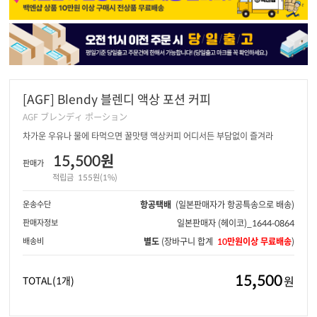
[AGF] Blendy 블렌디 액상 포션 커피
AGF ブレンディ ポーション
차가운 우유나 물에 타먹으면 꿀맛탱 액상커피 어디서든 부담없이 즐겨라
15,500원
판매가
적립금
155원(1%)
운송수단
항공택배
(일본판매자가 항공특송으로 배송)
판매자정보
일본판매자
(헤이코)_1644-0864
배송비
별도
(장바구니 합계
10만원이상 무료배송
)
15,500
원
TOTAL
(1개)