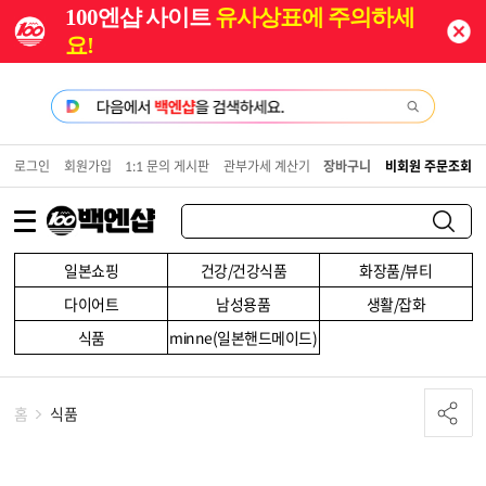
100엔샵 사이트
유사상표에 주의하세
요!
로그인
회원가입
1:1 문의 게시판
관부가세 계산기
장바구니
비회원 주문조회
일본쇼핑
건강/건강식품
화장품/뷰티
다이어트
남성용품
생활/잡화
식품
minne(일본핸드메이드)
홈
식품