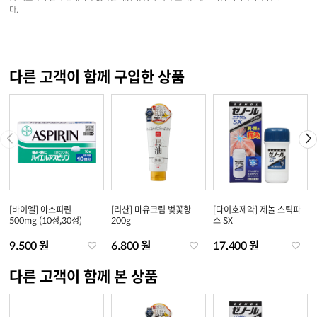
다.
다른 고객이 함께 구입한 상품
[바이엘] 아스피린
[리산] 마유크림 벚꽃향
[다이호제약] 제놀 스틱파
500mg (10정,30정)
200g
스 SX
9,500 원
6,800 원
17,400 원
다른 고객이 함께 본 상품