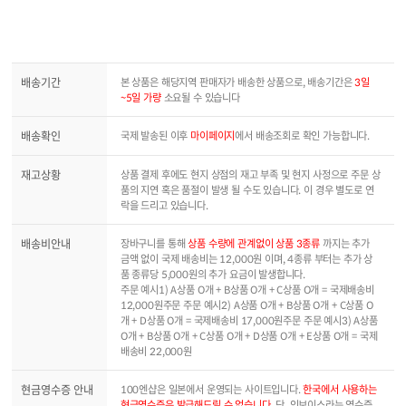
배송기간
본 상품은 해당지역 판매자가 배송한 상품으로, 배송기간은
3일
~5일 가량
소요될 수 있습니다
배송확인
국제 발송된 이후
마이페이지
에서 배송조회로 확인 가능합니다.
재고상황
상품 결제 후에도 현지 상점의 재고 부족 및 현지 사정으로 주문 상
품의 지연 혹은 품절이 발생 될 수도 있습니다. 이 경우 별도로 연
락을 드리고 있습니다.
배송비안내
장바구니를 통해
상품 수량에 관계없이 상품 3종류
까지는 추가
금액 없이 국제 배송비는 12,000원 이며, 4종류 부터는 추가 상
품 종류당 5,000원의 추가 요금이 발생합니다.
주문 예시1) A상품 O개 + B상품 O개 + C상품 O개 = 국제배송비
12,000원주문 주문 예시2) A상품 O개 + B상품 O개 + C상품 O
개 + D상품 O개 = 국제배송비 17,000원주문 주문 예시3) A상품
O개 + B상품 O개 + C상품 O개 + D상품 O개 + E상품 O개 = 국제
배송비 22,000원
현금영수증 안내
100엔샵은 일본에서 운영되는 사이트입니다.
한국에서 사용하는
현금영수증은 발급해드릴 수 없습니다.
단, 인보이스라는 영수증