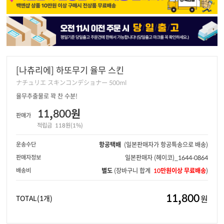
[나츄리에] 하또무기 율무 스킨
ナチュリエ スキンコンデショナー 500ml
율무추출물로 꽉 찬 수분!
11,800원
판매가
적립금
118원(1%)
운송수단
항공택배
(일본판매자가 항공특송으로 배송)
판매자정보
일본판매자
(헤이코)_1644-0864
배송비
별도
(장바구니 합계
10만원이상 무료배송
)
11,800
원
TOTAL
(1개)