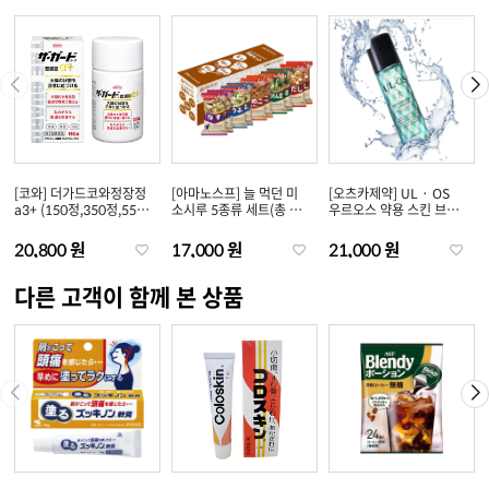
[코와] 더가드코와정장정
[아마노스프] 늘 먹던 미
[오츠카제약] UL · OS
a3+ (150정,350정,550
소시루 5종류 세트(총 10
우르오스 약용 스킨 브릿
정)
개입)
지 로션
20,800 원
17,000 원
21,000 원
다른 고객이 함께 본 상품