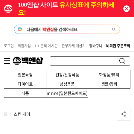
100엔샵 사이트
유사상표에 주의하세
요!
로그인
회원가입
1:1 문의 게시판
관부가세 계산기
장바구니
비회원 주문조회
일본쇼핑
건강/건강식품
화장품/뷰티
다이어트
남성용품
생활/잡화
식품
minne(일본핸드메이드)
홈
스킨 케어