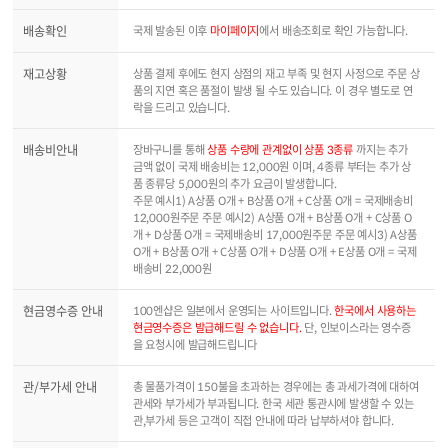
배송확인
국제 발송된 이후
마이페이지
에서 배송조회로 확인 가능합니다.
재고상황
상품 결제 후에도 현지 상점의 재고 부족 및 현지 사정으로 주문 상
품의 지연 혹은 품절이 발생 될 수도 있습니다. 이 경우 별도로 연
락을 드리고 있습니다.
배송비안내
장바구니를 통해
상품 수량에 관계없이 상품 3종류
까지는 추가
금액 없이 국제 배송비는 12,000원 이며, 4종류 부터는 추가 상
품 종류당 5,000원의 추가 요금이 발생합니다.
주문 예시1) A상품 O개 + B상품 O개 + C상품 O개 = 국제배송비
12,000원주문 주문 예시2) A상품 O개 + B상품 O개 + C상품 O
개 + D상품 O개 = 국제배송비 17,000원주문 주문 예시3) A상품
O개 + B상품 O개 + C상품 O개 + D상품 O개 + E상품 O개 = 국제
배송비 22,000원
현금영수증 안내
100엔샵은 일본에서 운영되는 사이트입니다.
한국에서 사용하는
현금영수증은 발급해드릴 수 없습니다.
단, 인보이스라는 영수증
을 요청시에 발급해드립니다
관/부가세 안내
총 물품가격이 150불을 초과하는 경우에는 총 과세가격에 대하여
관세와 부가세가 부과됩니다. 한국 세관 통관시에 발생할 수 있는
관,부가세 등은 고객이 직접 안내에 따라 납부하셔야 합니다.