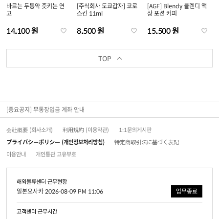
바르는 두통약 즛키논 연
[주식회사 도쿄갑자] 코로
[AGF] Blendy 블렌디 액
고
스킨 11ml
상 포션 커피
14,100 원
8,500 원
15,500 원
TOP
[중요공지] 무통장입금 계좌 안내
会社概要 (회사소개)
利用規約 (이용약관)
1:1문의게시판
プライバシーポリシー (개인정보처리방침)
特定商取引法に基づく表記
이용안내
개인통관 고유부호
해외물류센터 근무현황
일본오사카 2026-08-09 PM 11:06
업무종료
고객센터 근무시간