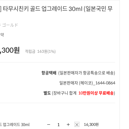
] 타무시친키 골드 업그레이드 30ml (일본국민 무
 ゴールド
좀약
,300원
적립금
163원(1%)
항공택배
(일본판매자가 항공특송으로 배송)
일본판매자
(헤이코)_1644-0864
별도
(장바구니 합계
10만원이상 무료배송
)
×
 업그레이드 30ml
16,300
원