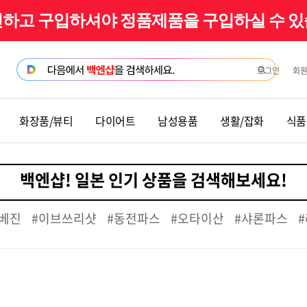
확인하고 구입하셔야 정품제품을 구입하실 수 
로그인
회
화장품/뷰티
다이어트
남성용품
생활/잡화
식품
베진
#이브쓰리샷
#동전파스
#오타이산
#샤론파스