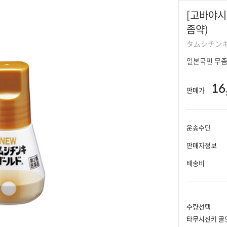
[고바야시
좀약)
タムシチンキ
일본국민 무
16
판매가
운송수단
판매자정보
배송비
수량선택
타무시친키 골드