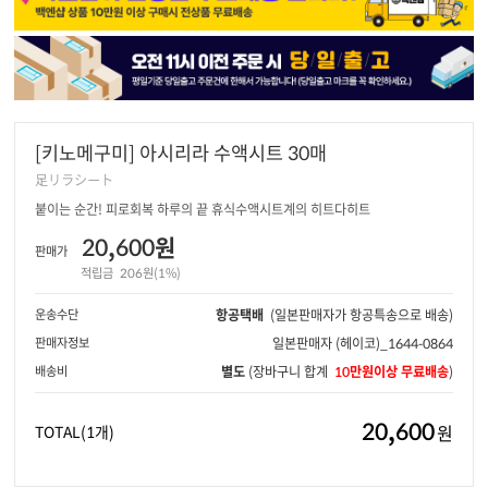
[키노메구미] 아시리라 수액시트 30매
足リラシート
붙이는 순간! 피로회복 하루의 끝 휴식수액시트계의 히트다히트
20,600원
판매가
적립금
206원(1%)
운송수단
항공택배
(일본판매자가 항공특송으로 배송)
판매자정보
일본판매자
(헤이코)_1644-0864
배송비
별도
(장바구니 합계
10만원이상 무료배송
)
20,600
원
TOTAL
(1개)