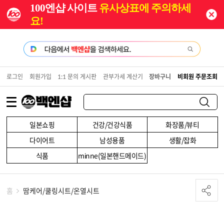
100엔샵 사이트
유사상표에 주의하세
요!
로그인
회원가입
1:1 문의 게시판
관부가세 계산기
장바구니
비회원 주문조회
일본쇼핑
건강/건강식품
화장품/뷰티
다이어트
남성용품
생활/잡화
식품
minne(일본핸드메이드)
홈
땀케어/쿨링시트/온열시트