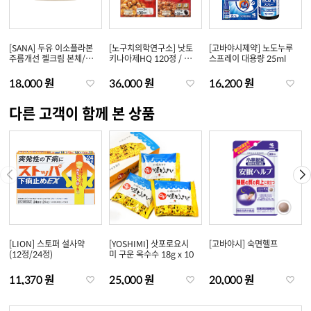
[SANA] 두유 이소플라본
[노구치의학연구소] 낫토
[고바야시제약] 노도누루
주름개선 젤크림 본체/리
키나아제HQ 120정 / EX
스프레이 대용량 25ml
필
90정
18,000 원
36,000 원
16,200 원
다른 고객이 함께 본 상품
[LION] 스토퍼 설사약
[YOSHIMI] 삿포로요시
[고바야시] 숙면헬프
(12정/24정)
미 구운 옥수수 18g x 10
11,370 원
25,000 원
20,000 원