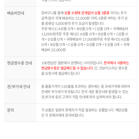
배송비안내
장바구니를 통해
상품 수량에 관계없이 상품 3종류
까지는 추가
금액 없이 국제 배송비는 12,000원 이며, 4종류 부터는 추가 상
품 종류당 5,000원의 추가 요금이 발생합니다.
주문 예시1) A상품 O개 + B상품 O개 + C상품 O개 = 국제배송비
12,000원주문 주문 예시2) A상품 O개 + B상품 O개 + C상품 O
개 + D상품 O개 = 국제배송비 17,000원주문 주문 예시3) A상품
O개 + B상품 O개 + C상품 O개 + D상품 O개 + E상품 O개 = 국제
배송비 22,000원
현금영수증 안내
100엔샵은 일본에서 운영되는 사이트입니다.
한국에서 사용하는
현금영수증은 발급해드릴 수 없습니다.
단, 인보이스라는 영수증
을 요청시에 발급해드립니다
관/부가세 안내
총 물품가격이 150불을 초과하는 경우에는 총 과세가격에 대하여
관세와 부가세가 부과됩니다. 한국 세관 통관시에 발생할 수 있는
관,부가세 등은 고객이 직접 안내에 따라 납부하셔야 합니다.
문의
각 상품은 일본의 판매자가 직접 발송하는 상품입니다. 해당상품
은 각 판매자에게 문의바랍니다.