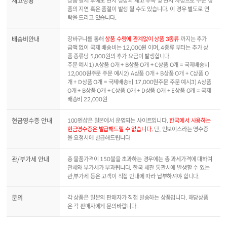
재고상황
상품 결제 후에도 현지 상점의 재고 부족 및 현지 사정으로 주문 상
품의 지연 혹은 품절이 발생 될 수도 있습니다. 이 경우 별도로 연
락을 드리고 있습니다.
배송비안내
장바구니를 통해
상품 수량에 관계없이 상품 3종류
까지는 추가
금액 없이 국제 배송비는 12,000원 이며, 4종류 부터는 추가 상
품 종류당 5,000원의 추가 요금이 발생합니다.
주문 예시1) A상품 O개 + B상품 O개 + C상품 O개 = 국제배송비
12,000원주문 주문 예시2) A상품 O개 + B상품 O개 + C상품 O
개 + D상품 O개 = 국제배송비 17,000원주문 주문 예시3) A상품
O개 + B상품 O개 + C상품 O개 + D상품 O개 + E상품 O개 = 국제
배송비 22,000원
현금영수증 안내
100엔샵은 일본에서 운영되는 사이트입니다.
한국에서 사용하는
현금영수증은 발급해드릴 수 없습니다.
단, 인보이스라는 영수증
을 요청시에 발급해드립니다
관/부가세 안내
총 물품가격이 150불을 초과하는 경우에는 총 과세가격에 대하여
관세와 부가세가 부과됩니다. 한국 세관 통관시에 발생할 수 있는
관,부가세 등은 고객이 직접 안내에 따라 납부하셔야 합니다.
문의
각 상품은 일본의 판매자가 직접 발송하는 상품입니다. 해당상품
은 각 판매자에게 문의바랍니다.