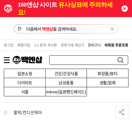
100엔샵 사이트
유사상표에 주의하세
요!
로그인
회원가입
1:1 문의 게시판
관부가세 계산기
장바구니
비회원 주문조회
일본쇼핑
건강/건강식품
화장품/뷰티
다이어트
남성용품
생활/잡화
식품
minne(일본핸드메이드)
홈
활력/컨디션케어