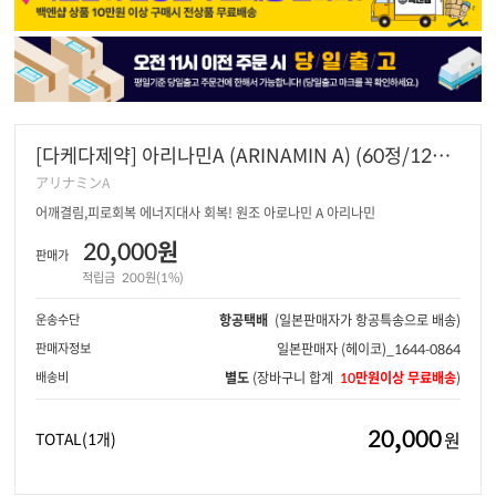
[다케다제약] 아리나민A (ARINAMIN A) (60정/120
정/180정/270정)
アリナミンA
어깨결림,피로회복 에너지대사 회복! 원조 아로나민 A 아리나민
20,000원
판매가
적립금
200원(1%)
운송수단
항공택배
(일본판매자가 항공특송으로 배송)
판매자정보
일본판매자
(헤이코)_1644-0864
배송비
별도
(장바구니 합계
10만원이상 무료배송
)
20,000
원
TOTAL
(1개)