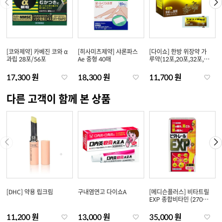
[코와제약] 카베진 코와 α
[히사미츠제약] 샤론파스
[다이쇼] 한방 위장약 가
과립 28포/56포
Ae 중형 40매
루약(12포,20포,32포,48
포)
17,300 원
18,300 원
11,700 원
다른 고객이 함께 본 상품
[DHC] 약용 립크림
구내염연고 다이쇼A
[메디슨플러스] 비타트릴
EXP 종합비타민 (270
정/360정)
11,200 원
13,000 원
35,000 원