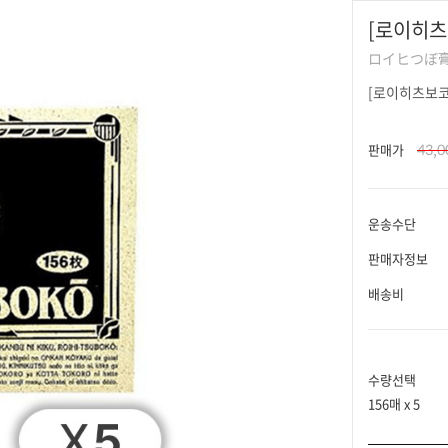
[로이히츠보
ロイヒつぼ
[로이히츠보코]
43,
판매가
운송수단
판매자정보
배송비
수량선택
156매 x 5