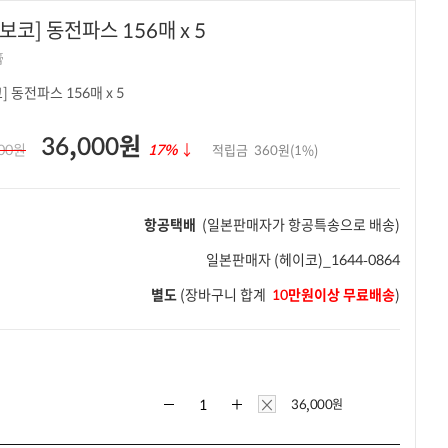
코] 동전파스 156매 x 5
膏
 동전파스 156매 x 5
36,000원
000원
17%
↓
적립금
360원(1%)
항공택배
(일본판매자가 항공특송으로 배송)
일본판매자
(헤이코)_1644-0864
별도
(장바구니 합계
10만원이상 무료배송
)
×
36,000
원