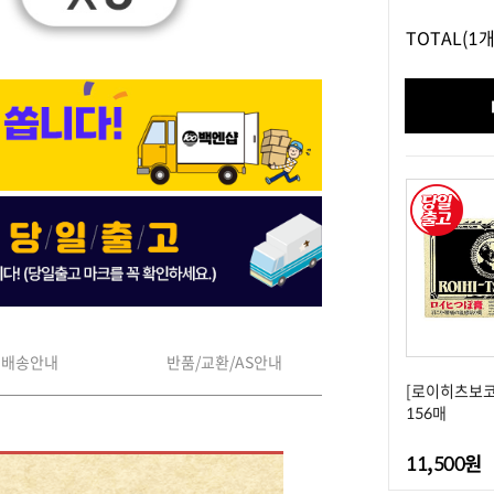
TOTAL
(1개
배송안내
반품/교환/AS안내
[로이히츠보코
156매
11,500원