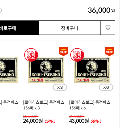
36,000
)
원
바로구매
장바구니
] 동전파스
[로이히츠보코] 동전파스
[로이히츠보코] 동전파스
156매 x 3
156매 x 6
28,500원
69,000원
24,000원
43,000원
16%
↓
38%
↓