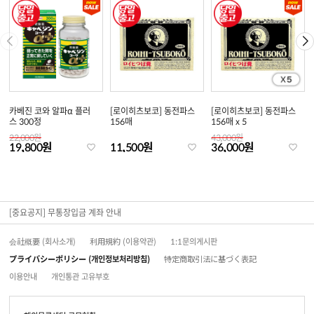
카베진 코와 알파α 플러
[로이히츠보코] 동전파스
[로이히츠보코] 동전파스
스 300정
156매
156매 x 5
22,000원
43,000원
19,800원
11,500원
36,000원
[중요공지] 무통장입금 계좌 안내
会社概要 (회사소개)
利用規約 (이용약관)
1:1문의게시판
プライバシーポリシー (개인정보처리방침)
特定商取引法に基づく表記
이용안내
개인통관 고유부호