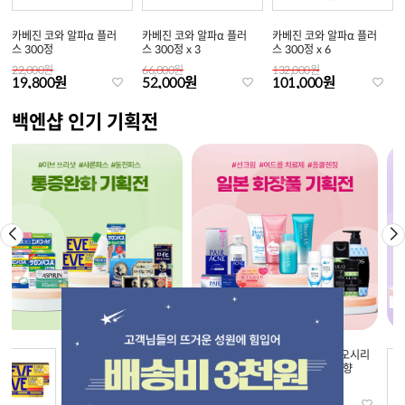
카베진 코와 알파α 플러
카베진 코와 알파α 플러
카베진 코와 알파α 플러
스 300정
스 300정 x 3
스 300정 x 6
22,000원
66,000원
132,000원
19,800원
52,000원
101,000원
백엔샵 인기 기획전
[에스에스 제약] 이브 쓰
[펠리칸] 코이스루오시리
리샷 프리미엄 x 2 (30정
엉덩이비누 복숭아향
..
27,000원
24,000원
9,000원