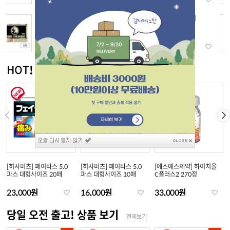
[로이히츠보코] 동전파스
[DHC] 약용 립크림
156매 x 5
43,000원
36,000원
11,200원
HOT! 신상품 보기
전체보기
[히사미츠] 페이타스 5.0
[히사미츠] 페이타스 5.0
[에스에스제약] 하이치올
파스 대형사이즈 20매
파스 대형사이즈 10매
C플러스2 270정
23,000원
16,000원
33,000원
당일 오전 출고! 상품 보기
전체보기