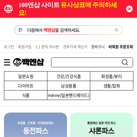
100엔샵 사이트
유사상표에 주의하세
요!
로그인
회원가입
1:1 문의 게시판
관부가세 계산기
장바구니
비회원 주문조회
일본쇼핑
건강/건강식품
화장품/뷰티
다이어트
남성용품
생활/잡화
식품
minne(일본핸드메이드)