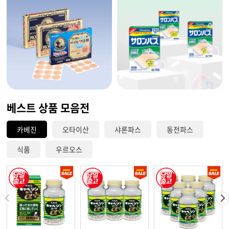
베스트 상품 모음전
카베진
오타이산
샤론파스
동전파스
식품
우르오스