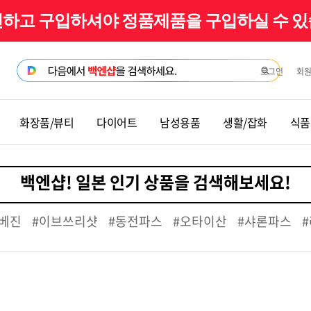
확인하고 구입하셔야 정품제품을 구입하실 수 
로그인
회
화장품/뷰티
다이어트
남성용품
생활/잡화
식품
베진
#이브쓰리샷
#동전파스
#오타이산
#샤론파스