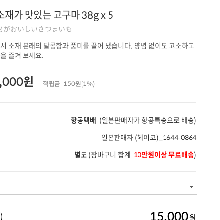
소재가 맛있는 고구마 38g x 5
素材がおいしいさつまいも
서 소재 본래의 달콤함과 풍미를 끌어 냈습니다. 양념 없이도 고소하고
을 즐겨 보세요.
,000원
적립금
150원(1%)
항공택배
(일본판매자가 항공특송으로 배송)
일본판매자
(헤이코)_1644-0864
별도
(장바구니 합계
10만원이상 무료배송
)
15,000
)
원