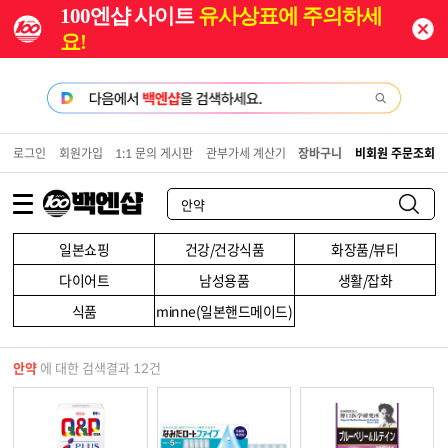
100엔샵 사이트
유사상표에 주의하세
요!
로그인
회원가입
1:1 문의 게시판
관부가세 계산기
장바구니
비회원 주문조회
일본쇼핑
건강/건강식품
화장품/뷰티
다이어트
남성용품
생활/잡화
식품
minne(일본핸드메이드)
안약
에 대한 검색결과 12건