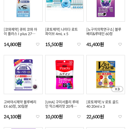
[코와제약] 큐피 코와 아
[로토제약] 나미다 로트
[노구치의학연구소] 블루
이 플러스 I plus 27
파이브 4mL x 5
베리&루테인 60정
정/80..
14,800원
15,500원
41,400원
고바야시제약 블루베리
[UHA] 구미서플리 루테
[로토제약] V 로토 골드
EX 60정, 30일분
인 믹스베리맛 20개
40 20ml x 3
입/40개..
24,100원
10,000원
22,600원