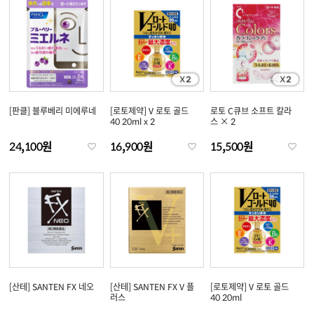
[판클] 블루베리 미에루네
[로토제약] V 로토 골드
로토 C큐브 소프트 칼라
40 20ml x 2
스 × 2
24,100원
16,900원
15,500원
[산테] SANTEN FX 네오
[산테] SANTEN FX V 플
[로토제약] V 로토 골드
러스
40 20ml