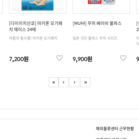
[다이이치산쿄] 마키론 모기패
[MUHI] 무히 베이비 물파스
치 에이스 24매
2
여름의 필수품! 마키론 모기패치
일본 국민 물파스 무히 시리즈
아
치
7,200원
9,900원
해외물류센터 근무현황