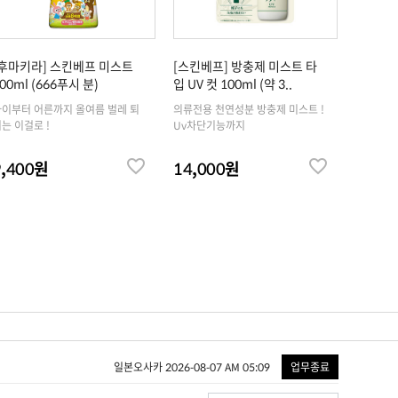
[후마키라] 스킨베프 미스트
[스킨베프] 방충제 미스트 타
00ml (666푸시 분)
입 UV 컷 100ml (약 3..
이부터 어른까지 올여름 벌레 퇴
의류전용 천연성분 방충제 미스트 !
는 이걸로 !
Uv차단기능까지
9,400원
14,000원
일본오사카 2026-08-07 AM 05:09
업무종료