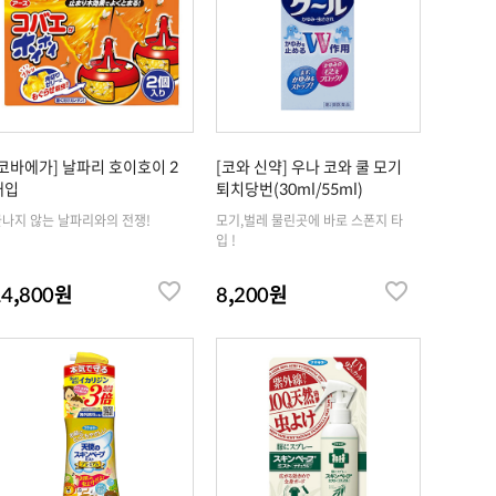
[코바에가] 날파리 호이호이 2
[코와 신약] 우나 코와 쿨 모기
개입
퇴치당번(30ml/55ml)
나지 않는 날파리와의 전쟁!
모기,벌레 물린곳에 바로 스폰지 타
입 !
14,800원
8,200원