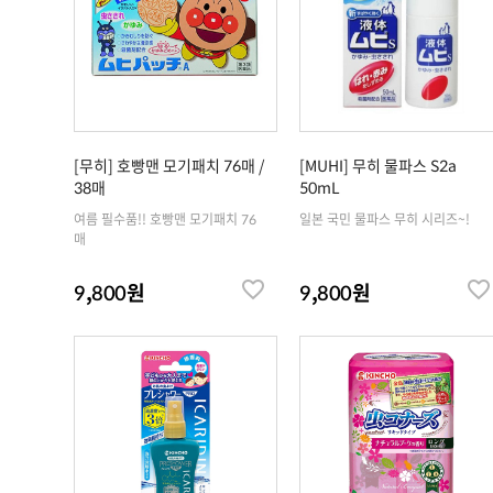
[무히] 호빵맨 모기패치 76매 /
[MUHI] 무히 물파스 S2a
38매
50mL
여름 필수품!! 호빵맨 모기패치 76
일본 국민 물파스 무히 시리즈~!
매
9,800원
9,800원