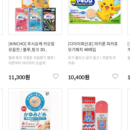
[KINCHO] 무시요케 카오링
[다이이찌산쿄] 마키론 피카츄
모음전 / 블루,핑크 30..
모기패치 48매입
벌레 퇴치 귀엽운 과일향기 팔찌 !
모기 물리고 긁지 말고 ! 귀엽게 피
끝
어른부터 아이까지 손쉽게
카츄~
11,300원
10,400원