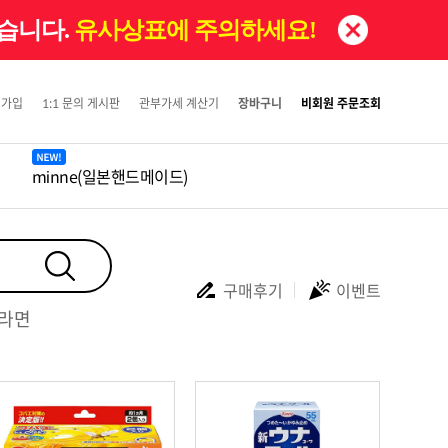
있습니다.
유사상표에 주의하세요!
원가입
1:1 문의 게시판
관부가세 계산기
장바구니
비회원 주문조회
minne(일본핸드메이드)
구매후기
이벤트
#라면