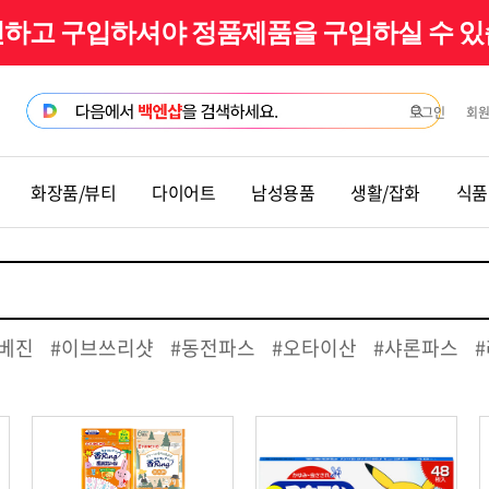
확인하고 구입하셔야 정품제품을 구입하실 수 
로그인
회
화장품/뷰티
다이어트
남성용품
생활/잡화
식품
베진
#이브쓰리샷
#동전파스
#오타이산
#샤론파스