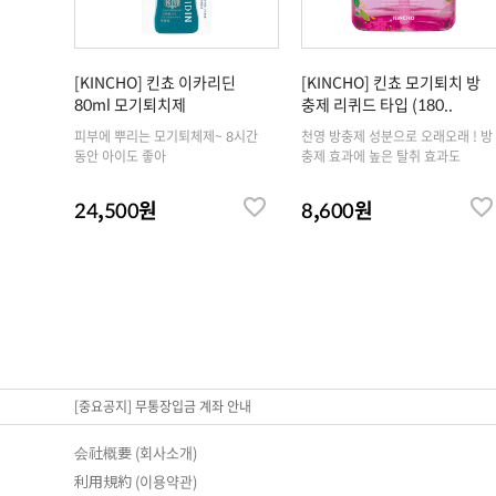
[KINCHO] 킨쵸 이카리딘
[KINCHO] 킨쵸 모기퇴치 방
80ml 모기퇴치제
충제 리퀴드 타입 (180..
피부에 뿌리는 모기퇴체제~ 8시간
천영 방충제 성분으로 오래오래 ! 방
동안 아이도 좋아
충제 효과에 높은 탈취 효과도
24,500원
8,600원
[중요공지] 무통장입금 계좌 안내
会社概要 (회사소개)
利用規約 (이용약관)