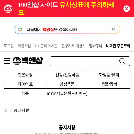
100엔샵 사이트
유사상표에 주의하세
요!
로그인
회원가입
1:1 문의 게시판
관부가세 계산기
장바구니
비회원 주문조회
일본쇼핑
건강/건강식품
화장품/뷰티
다이어트
남성용품
생활/잡화
식품
minne(일본핸드메이드)
홈
공지사항
공지사항