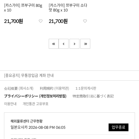
[카스가이] 쯔부구미 80g
[카스가이] 쯔부구미 소다
x 10
맛 80g x 10
21,700원
21,700원
[중요공지] 무통장입금 계좌 안내
会社概要 (회사소개)
利用規約 (이용약관)
1:1문의게시판
プライバシーポリシー (개인정보처리방침)
特定商取引法に基づく表記
이용안내
개인통관 고유부호
해외물류센터 근무현황
일본오사카 2026-08-08 PM 06:05
업무종료