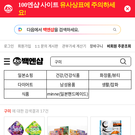
100엔샵 사이트
유사상표에 주의하세
요!
로그인
회원가입
1:1 문의 게시판
관부가세 계산기
장바구니
비회원 주문조회
일본쇼핑
건강/건강식품
화장품/뷰티
다이어트
남성용품
생활/잡화
식품
minne(일본핸드메이드)
구미
에 대한 검색결과 17건