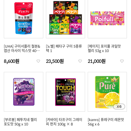
[UHA] 구미서플리 철분&
[노벨] 페타구 구미 5종류
[메이지] 포이풀 과일맛
엽산 아사이 믹스맛 40개
택 1
젤리 53g x 10
입..
8,600원
23,500원
21,000원
[부르봉] 페투치네 젤리
[카바야] 타프구미 그레이
[kanro] 퓨레구미 레몬맛
포도맛 50g x 10
피 펀치 100g × 8
56g x 6