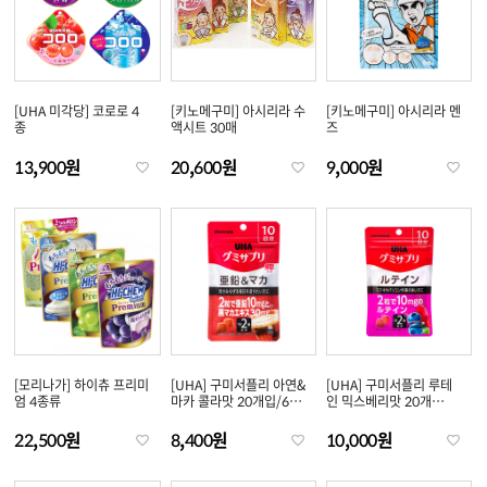
[UHA 미각당] 코로로 4
[키노메구미] 아시리라 수
[키노메구미] 아시리라 멘
종
액시트 30매
즈
13,900원
20,600원
9,000원
[모리나가] 하이츄 프리미
[UHA] 구미서플리 아연&
[UHA] 구미서플리 루테
엄 4종류
마카 콜라맛 20개입/60
인 믹스베리맛 20개
개입
입/40개..
22,500원
8,400원
10,000원