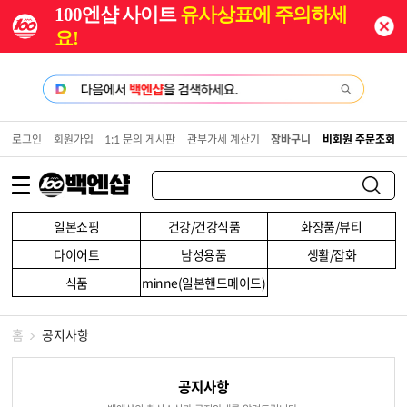
100엔샵 사이트
유사상표에 주의하세
요!
로그인
회원가입
1:1 문의 게시판
관부가세 계산기
장바구니
비회원 주문조회
일본쇼핑
건강/건강식품
화장품/뷰티
다이어트
남성용품
생활/잡화
식품
minne(일본핸드메이드)
홈
공지사항
공지사항