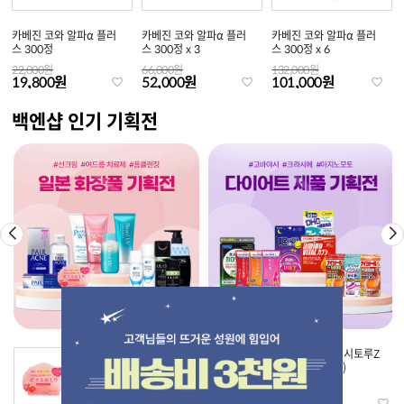
카베진 코와 알파α 플러
카베진 코와 알파α 플러
카베진 코와 알파α 플러
스 300정
스 300정 x 3
스 300정 x 6
22,000원
66,000원
132,000원
19,800원
52,000원
101,000원
백엔샵 인기 기획전
[펠리칸] 코이스루오시리
[고바야시]나이시토루Z
엉덩이비누 복숭아향
(315정/420정)
71,000원
9,000원
64,500원