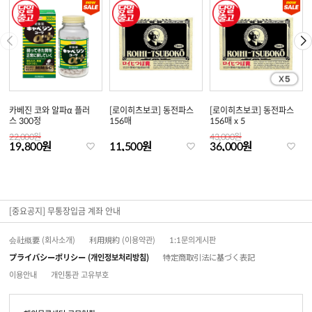
카베진 코와 알파α 플러
[로이히츠보코] 동전파스
[로이히츠보코] 동전파스
스 300정
156매
156매 x 5
22,000원
43,000원
19,800원
11,500원
36,000원
[중요공지] 무통장입금 계좌 안내
会社概要 (회사소개)
利用規約 (이용약관)
1:1문의게시판
プライバシーポリシー (개인정보처리방침)
特定商取引法に基づく表記
이용안내
개인통관 고유부호