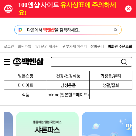
100엔샵 사이트
유사상표에 주의하세
요!
로그인
회원가입
1:1 문의 게시판
관부가세 계산기
장바구니
비회원 주문조회
일본쇼핑
건강/건강식품
화장품/뷰티
다이어트
남성용품
생활/잡화
식품
minne(일본핸드메이드)