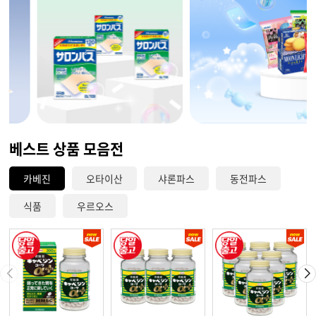
베스트 상품 모음전
카베진
오타이산
샤론파스
동전파스
식품
우르오스