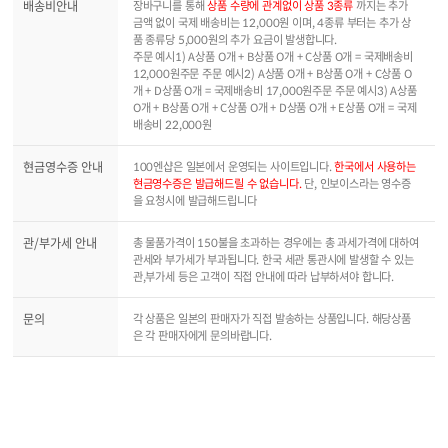
배송비안내
장바구니를 통해
상품 수량에 관계없이 상품 3종류
까지는 추가
금액 없이 국제 배송비는 12,000원 이며, 4종류 부터는 추가 상
품 종류당 5,000원의 추가 요금이 발생합니다.
주문 예시1) A상품 O개 + B상품 O개 + C상품 O개 = 국제배송비
12,000원주문 주문 예시2) A상품 O개 + B상품 O개 + C상품 O
개 + D상품 O개 = 국제배송비 17,000원주문 주문 예시3) A상품
O개 + B상품 O개 + C상품 O개 + D상품 O개 + E상품 O개 = 국제
배송비 22,000원
현금영수증 안내
100엔샵은 일본에서 운영되는 사이트입니다.
한국에서 사용하는
현금영수증은 발급해드릴 수 없습니다.
단, 인보이스라는 영수증
을 요청시에 발급해드립니다
관/부가세 안내
총 물품가격이 150불을 초과하는 경우에는 총 과세가격에 대하여
관세와 부가세가 부과됩니다. 한국 세관 통관시에 발생할 수 있는
관,부가세 등은 고객이 직접 안내에 따라 납부하셔야 합니다.
문의
각 상품은 일본의 판매자가 직접 발송하는 상품입니다. 해당상품
은 각 판매자에게 문의바랍니다.