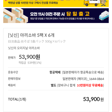
[닛신] 야끼소바 5팩 X 6개
日清食品 焼そば 5食パック 500g×6パック
닛신의 오리지날 야끼소바
53,900원
판매가
적립금
539원(1%)
운송수단
항공택배
(일본판매자가 항공특송으로 배송)
판매자정보
일본판매자
(헤이코)_1644-0864
배송비
별도
(장바구니 합계
10만원이상 무료배송
)
53,900
원
TOTAL
(1개)