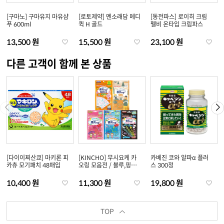
[구마노] 구마유지 마유샴
[로토제약] 멘소래담 메디
[동전파스] 로이히 크림
푸 600ml
퀵 H 골드
펠비 온타입 크림파스
13,500 원
15,500 원
23,100 원
다른 고객이 함께 본 상품
[다이이찌산쿄] 마키론 피
[KINCHO] 무시요케 카
카베진 코와 알파α 플러
카츄 모기패치 48매입
오링 모음전 / 블루,핑크
스 300정
30개입 / 어른용 6개입 /
팔찌타입 5개입 / 씰타입
10,400 원
11,300 원
19,800 원
24매입
TOP