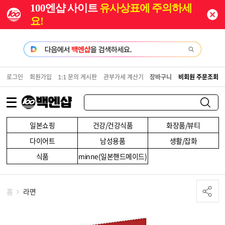
100엔샵 사이트
유사상표에 주의하세
요!
로그인
회원가입
1:1 문의 게시판
관부가세 계산기
장바구니
비회원 주문조회
일본쇼핑
건강/건강식품
화장품/뷰티
다이어트
남성용품
생활/잡화
식품
minne(일본핸드메이드)
홈
라면