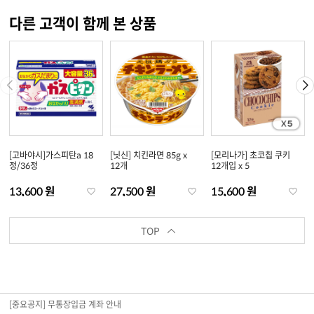
다른 고객이 함께 본 상품
[고바야시]가스피탄a 18
[닛신] 치킨라면 85g x
[모리나가] 초코칩 쿠키
정/36정
12개
12개입 x 5
13,600 원
27,500 원
15,600 원
TOP
[중요공지] 무통장입금 계좌 안내