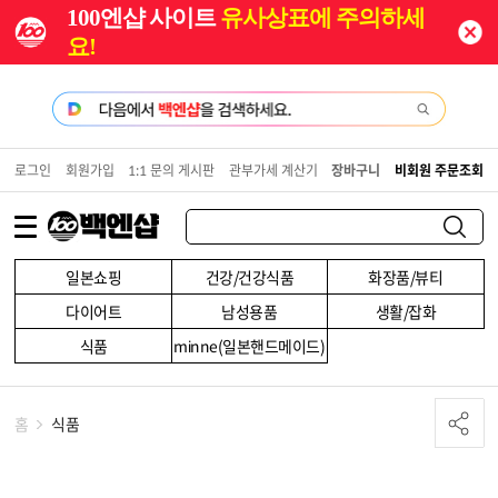
100엔샵 사이트
유사상표에 주의하세
요!
로그인
회원가입
1:1 문의 게시판
관부가세 계산기
장바구니
비회원 주문조회
일본쇼핑
건강/건강식품
화장품/뷰티
다이어트
남성용품
생활/잡화
식품
minne(일본핸드메이드)
홈
식품