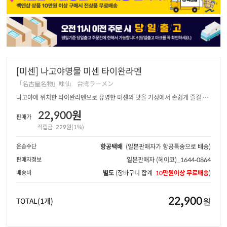
[미센] 나고야명물 미센 타이완라멘
「名古屋名物」味仙 台湾ラーメン
나고야에 위치한 타이완라멘으로 유명한 미센의 맛을 가정에서 손쉽게 즐길 수
있습니다.
22,900원
판매가
적립금
229원(1%)
운송수단
항공택배
(일본판매자가 항공특송으로 배송)
판매자정보
일본판매자
(헤이코)_1644-0864
배송비
별도
(장바구니 합계
10만원이상 무료배송
)
22,900
원
TOTAL
(1개)