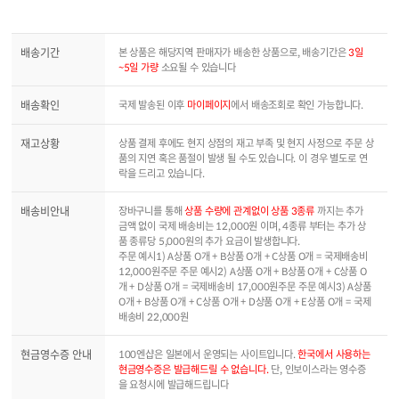
배송기간
본 상품은 해당지역 판매자가 배송한 상품으로, 배송기간은
3일
~5일 가량
소요될 수 있습니다
배송확인
국제 발송된 이후
마이페이지
에서 배송조회로 확인 가능합니다.
재고상황
상품 결제 후에도 현지 상점의 재고 부족 및 현지 사정으로 주문 상
품의 지연 혹은 품절이 발생 될 수도 있습니다. 이 경우 별도로 연
락을 드리고 있습니다.
배송비안내
장바구니를 통해
상품 수량에 관계없이 상품 3종류
까지는 추가
금액 없이 국제 배송비는 12,000원 이며, 4종류 부터는 추가 상
품 종류당 5,000원의 추가 요금이 발생합니다.
주문 예시1) A상품 O개 + B상품 O개 + C상품 O개 = 국제배송비
12,000원주문 주문 예시2) A상품 O개 + B상품 O개 + C상품 O
개 + D상품 O개 = 국제배송비 17,000원주문 주문 예시3) A상품
O개 + B상품 O개 + C상품 O개 + D상품 O개 + E상품 O개 = 국제
배송비 22,000원
현금영수증 안내
100엔샵은 일본에서 운영되는 사이트입니다.
한국에서 사용하는
현금영수증은 발급해드릴 수 없습니다.
단, 인보이스라는 영수증
을 요청시에 발급해드립니다