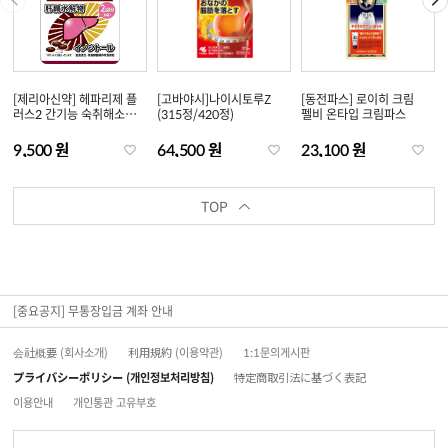
[제리아신약] 헤파리제 플
[고바야시]나이시토루Z
[동전파스] 로이히 크림
러스2 간기능 숙취해소
(315정/420정)
펠비 온타입 크림파스
서플리먼트 (6정/60
정/180정)
9,500 원
64,500 원
23,100 원
TOP
[중요공지] 무통장입금 계좌 안내
会社概要 (회사소개)
利用規約 (이용약관)
1:1문의게시판
プライバシーポリシー (개인정보처리방침)
特定商取引法に基づく表記
이용안내
개인통관 고유부호