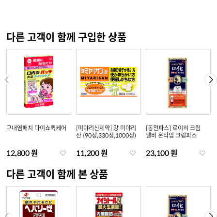
다른 고객이 함께 구입한 상품
구내염패치 다이쇼퀵케어
[미야리산제약] 강 미야리
[동전파스] 로이히 크림
산 (90정,330정,1000정)
펠비 온타입 크림파스
12,800 원
11,200 원
23,100 원
다른 고객이 함께 본 상품