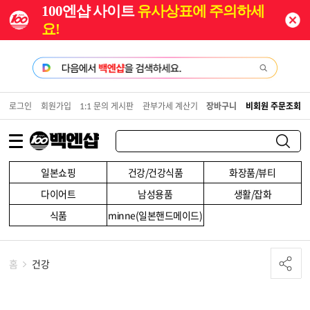
100엔샵 사이트
유사상표에 주의하세
요!
로그인
회원가입
1:1 문의 게시판
관부가세 계산기
장바구니
비회원 주문조회
일본쇼핑
건강/건강식품
화장품/뷰티
다이어트
남성용품
생활/잡화
식품
minne(일본핸드메이드)
홈
건강