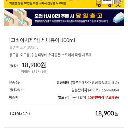
[고바야시제약] 세나큐아 100ml
セナキュア 100mL
등드름, 여드름, 닭살피부에 효과좋은 스프레이 타입 치료제
18,900원
판매가
적립금
189원(1%)
운송수단
항공택배
(일본판매자가 항공특송으로 배송)
판매자정보
일본판매자
(헤이코)_1644-0864
배송비
별도
(장바구니 합계
10만원이상 무료배송
)
18,900
원
TOTAL
(1개)