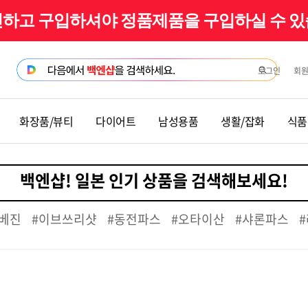
확인하고 구입하셔야 정품제품을 구입하실 수 
로그인
회
화장품/뷰티
다이어트
남성용품
생활/잡화
식품
베진
#이브쓰리샷
#동전파스
#오타이산
#샤론파스