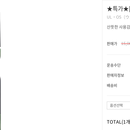
★특가★[
UL・OS（
산뜻한 사용감
15,
판매가
운송수단
판매자정보
배송비
옵션선택
TOTAL
(1개