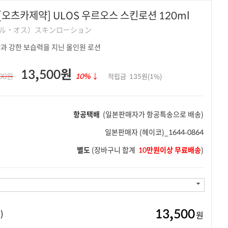
오츠카제약] ULOS 우르오스 스킨로션 120ml
ウル・オス）スキンローション
과 강한 보습력을 지닌 올인원 로션
13,500원
000원
10%
↓
적립금
135원(1%)
항공택배
(일본판매자가 항공특송으로 배송)
일본판매자
(헤이코)_1644-0864
별도
(장바구니 합계
10만원이상 무료배송
)
13,500
)
원