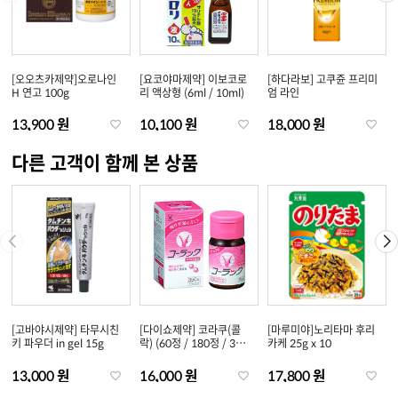
[오오츠카제약]오로나인
[요코야마제약] 이보코로
[하다라보] 고쿠쥰 프리미
H 연고 100g
리 액상형 (6ml / 10ml)
엄 라인
13,900 원
10,100 원
18,000 원
다른 고객이 함께 본 상품
[고바야시제약] 타무시친
[다이쇼제약] 코라쿠(콜
[마루미야]노리타마 후리
키 파우더 in gel 15g
락) (60정 / 180정 / 350
카케 25g x 10
정)
13,000 원
16,000 원
17,800 원