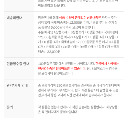
품의 지연 혹은 품절이 발생 될 수도 있습니다. 이 경우 별도로 연
락을 드리고 있습니다.
배송비안내
장바구니를 통해
상품 수량에 관계없이 상품 3종류
까지는 추가
금액 없이 국제 배송비는 12,000원 이며, 4종류 부터는 추가 상
품 종류당 5,000원의 추가 요금이 발생합니다.
주문 예시1) A상품 O개 + B상품 O개 + C상품 O개 = 국제배송비
12,000원주문 주문 예시2) A상품 O개 + B상품 O개 + C상품 O
개 + D상품 O개 = 국제배송비 17,000원주문 주문 예시3) A상품
O개 + B상품 O개 + C상품 O개 + D상품 O개 + E상품 O개 = 국제
배송비 22,000원
현금영수증 안내
100엔샵은 일본에서 운영되는 사이트입니다.
한국에서 사용하는
현금영수증은 발급해드릴 수 없습니다.
단, 인보이스라는 영수증
을 요청시에 발급해드립니다
관/부가세 안내
총 물품가격이 150불을 초과하는 경우에는 총 과세가격에 대하여
관세와 부가세가 부과됩니다. 한국 세관 통관시에 발생할 수 있는
관,부가세 등은 고객이 직접 안내에 따라 납부하셔야 합니다.
문의
각 상품은 일본의 판매자가 직접 발송하는 상품입니다. 해당상품
은 각 판매자에게 문의바랍니다.