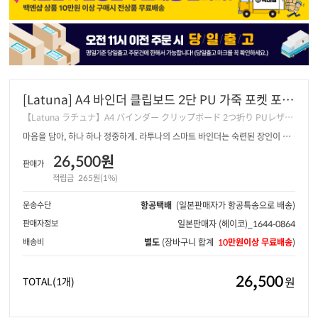
[Latuna] A4 바인더 클립보드 2단 PU 가죽 포켓 포함
네이비블루
【Latuna ラチュナ】A4 バインダー クリップボード 2つ折り PUレザー
ポケット付き
마음을 담아, 하나 하나 정중하게. 라투나의 스마트 바인더는 숙련된 장인이 직
접 수작업으로 제작합니다.
26,500원
판매가
적립금
265원(1%)
운송수단
항공택배
(일본판매자가 항공특송으로 배송)
판매자정보
일본판매자
(헤이코)_1644-0864
배송비
별도
(장바구니 합계
10만원이상 무료배송
)
26,500
원
TOTAL
(1개)