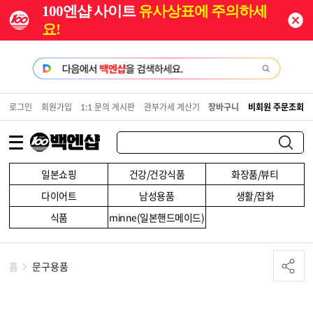
100엔샵 사이트
유사상표에 주의하세
요!
로그인
회원가입
1:1 문의 게시판
관부가세 계산기
장바구니
비회원 주문조회
일본쇼핑
건강/건강식품
화장품/뷰티
다이어트
남성용품
생활/잡화
식품
minne(일본핸드메이드)
홈
문구용품