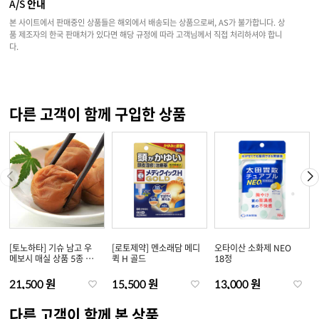
A/S 안내
본 사이트에서 판매중인 상품들은 해외에서 배송되는 상품으로써, AS가 불가합니다. 상
품 제조자의 한국 판매처가 있다면 해당 규정에 따라 고객님께서 직접 처리하셔야 합니
다.
다른 고객이 함께 구입한 상품
[토노하타] 기슈 남고 우
[로토제약] 멘소래담 메디
오타이산 소화제 NEO
메보시 매실 상품 5종 택
퀵 H 골드
18정
1
21,500 원
15,500 원
13,000 원
다른 고객이 함께 본 상품