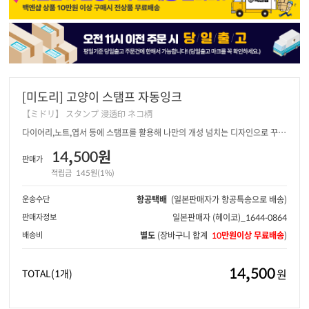
[미도리] 고양이 스탬프 자동잉크
【ミドリ】 スタンプ 浸透印 ネコ柄
다이어리,노트,엽서 등에 스탬프를 활용해 나만의 개성 넘치는 디자인으로 꾸며
보세요.
14,500원
판매가
적립금
145원(1%)
운송수단
항공택배
(일본판매자가 항공특송으로 배송)
판매자정보
일본판매자
(헤이코)_1644-0864
배송비
별도
(장바구니 합계
10만원이상 무료배송
)
14,500
원
TOTAL
(1개)