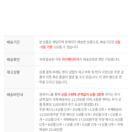
배송기간
본 상품은 해당지역 판매자가 배송한 상품으로, 배송기간은
3일
~5일 가량
소요될 수 있습니다
배송확인
국제 발송된 이후
마이페이지
에서 배송조회로 확인 가능합니다.
재고상황
상품 결제 후에도 현지 상점의 재고 부족 및 현지 사정으로 주문 상
품의 지연 혹은 품절이 발생 될 수도 있습니다. 이 경우 별도로 연
락을 드리고 있습니다.
배송비안내
장바구니를 통해
상품 수량에 관계없이 상품 3종류
까지는 추가
금액 없이 국제 배송비는 12,000원 이며, 4종류 부터는 추가 상
품 종류당 5,000원의 추가 요금이 발생합니다.
주문 예시1) A상품 O개 + B상품 O개 + C상품 O개 = 국제배송비
12,000원주문 주문 예시2) A상품 O개 + B상품 O개 + C상품 O
개 + D상품 O개 = 국제배송비 17,000원주문 주문 예시3) A상품
O개 + B상품 O개 + C상품 O개 + D상품 O개 + E상품 O개 = 국제
배송비 22,000원