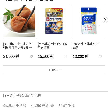
[토노하타] 기슈 남고 우
[로토제약] 멘소래담 메디
오타이산 소화제 NEO
메보시 매실 상품 5종 택
퀵 H 골드
18정
1
21,500 원
15,500 원
13,000 원
TOP
[중요공지] 무통장입금 계좌 안내
会社概要 (회사소개)
利用規約 (이용약관)
1:1문의게시판