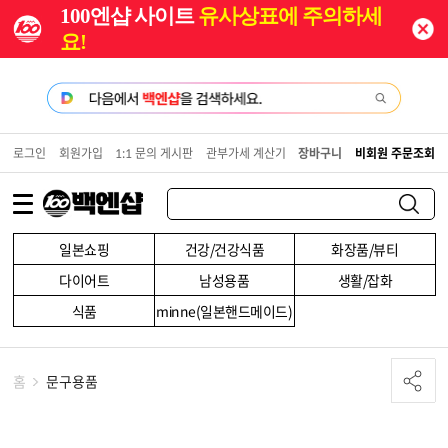
100엔샵 사이트
유사상표에 주의하세
요!
로그인
회원가입
1:1 문의 게시판
관부가세 계산기
장바구니
비회원 주문조회
일본쇼핑
건강/건강식품
화장품/뷰티
다이어트
남성용품
생활/잡화
식품
minne(일본핸드메이드)
홈
문구용품