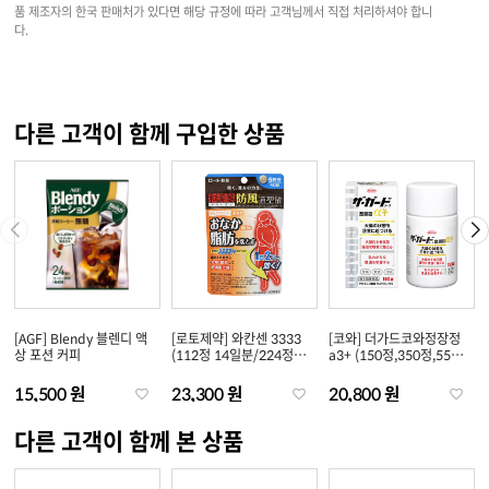
품 제조자의 한국 판매처가 있다면 해당 규정에 따라 고객님께서 직접 처리하셔야 합니
다.
다른 고객이 함께 구입한 상품
[AGF] Blendy 블렌디 액
[로토제약] 와칸센 3333
[코와] 더가드코와정장정
상 포션 커피
(112정 14일분/224정
a3+ (150정,350정,550
28일분)
정)
15,500 원
23,300 원
20,800 원
다른 고객이 함께 본 상품