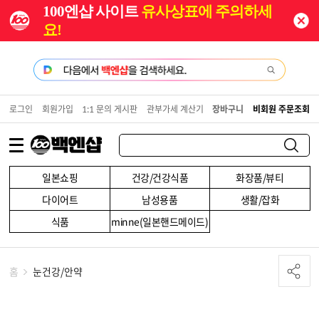
100엔샵 사이트
유사상표에 주의하세
요!
로그인
회원가입
1:1 문의 게시판
관부가세 계산기
장바구니
비회원 주문조회
일본쇼핑
건강/건강식품
화장품/뷰티
다이어트
남성용품
생활/잡화
식품
minne(일본핸드메이드)
홈
눈건강/안약