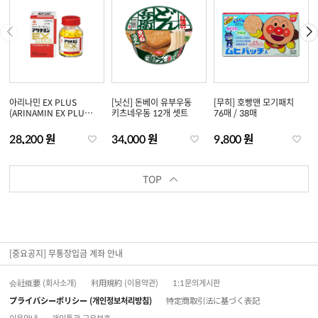
아리나민 EX PLUS
[닛신] 돈베이 유부우동
[무히] 호빵맨 모기패치
(ARINAMIN EX PLUS)
키츠네우동 12개 셋트
76매 / 38매
(60정/120정/180
정/270정)
28,200 원
34,000 원
9,800 원
TOP
[중요공지] 무통장입금 계좌 안내
会社概要 (회사소개)
利用規約 (이용약관)
1:1문의게시판
プライバシーポリシー (개인정보처리방침)
特定商取引法に基づく表記