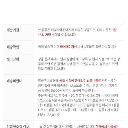
배송기간
본 상품은 해당지역 판매자가 배송한 상품으로, 배송기간은
3일
~5일 가량
소요될 수 있습니다
배송확인
국제 발송된 이후
마이페이지
에서 배송조회로 확인 가능합니다.
재고상황
상품 결제 후에도 현지 상점의 재고 부족 및 현지 사정으로 주문 상
품의 지연 혹은 품절이 발생 될 수도 있습니다. 이 경우 별도로 연
락을 드리고 있습니다.
배송비안내
장바구니를 통해
상품 수량에 관계없이 상품 3종류
까지는 추가
금액 없이 국제 배송비는 12,000원 이며, 4종류 부터는 추가 상
품 종류당 5,000원의 추가 요금이 발생합니다.
주문 예시1) A상품 O개 + B상품 O개 + C상품 O개 = 국제배송비
12,000원주문 주문 예시2) A상품 O개 + B상품 O개 + C상품 O
개 + D상품 O개 = 국제배송비 17,000원주문 주문 예시3) A상품
O개 + B상품 O개 + C상품 O개 + D상품 O개 + E상품 O개 = 국제
배송비 22,000원
현금영수증 안내
100엔샵은 일본에서 운영되는 사이트입니다.
한국에서 사용하는