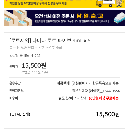
[로토제약] 나미다 로트 파이브 4mL x 5
ロート なみだロートファイブ 4mL
민감한 눈에도 자극 없이
15,500원
판매가
적립금
155원(1%)
운송수단
항공택배
(일본판매자가 항공특송으로 배송)
판매자정보
일본판매자
(헤이코)_1644-0864
배송비
별도
(장바구니 합계
10만원이상 무료배송
)
15,500
원
TOTAL
(1개)