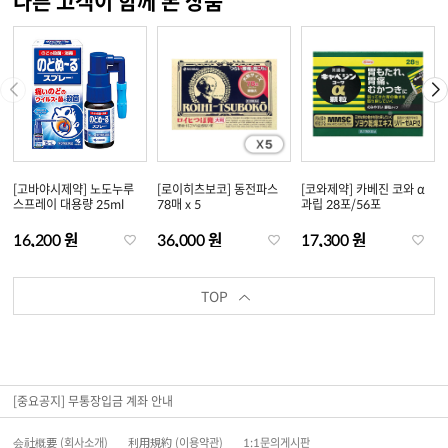
다른 고객이 함께 본 상품
[고바야시제약] 노도누루
[로이히츠보코] 동전파스
[코와제약] 카베진 코와 α
스프레이 대용량 25ml
78매 x 5
과립 28포/56포
16,200 원
36,000 원
17,300 원
TOP
[중요공지] 무통장입금 계좌 안내
会社概要 (회사소개)
利用規約 (이용약관)
1:1문의게시판