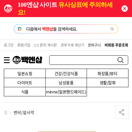
100엔샵 사이트
유사상표에 주의하세
요!
로그인
회원가입
1:1 문의 게시판
관부가세 계산기
장바구니
비회원 주문조회
일본쇼핑
건강/건강식품
화장품/뷰티
다이어트
남성용품
생활/잡화
식품
minne(일본핸드메이드)
홈
변비/설사약