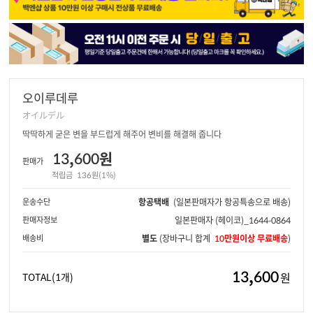
오이루데루
オイルデル
딱딱하게 굳은 변을 부드럽게 해주어 변비를 해결해 줍니다
13,600원
판매가
적립금
136원(1%)
운송수단
항공택배
(일본판매자가 항공특송으로 배송)
판매자정보
일본판매자
(헤이코)_1644-0864
배송비
별도
(장바구니 합계
10만원이상 무료배송
)
13,600
원
TOTAL
(1개)