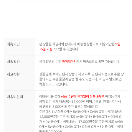
배송기간
본 상품은 해당지역 판매자가 배송한 상품으로, 배송기간은
3일
~5일 가량
소요될 수 있습니다
배송확인
국제 발송된 이후
마이페이지
에서 배송조회로 확인 가능합니다.
재고상황
상품 결제 후에도 현지 상점의 재고 부족 및 현지 사정으로 주문 상
품의 지연 혹은 품절이 발생 될 수도 있습니다. 이 경우 별도로 연
락을 드리고 있습니다.
배송비안내
장바구니를 통해
상품 수량에 관계없이 상품 3종류
까지는 추가
금액 없이 국제 배송비는 12,000원 이며, 4종류 부터는 추가 상
품 종류당 5,000원의 추가 요금이 발생합니다.
주문 예시1) A상품 O개 + B상품 O개 + C상품 O개 = 국제배송비
12,000원주문 주문 예시2) A상품 O개 + B상품 O개 + C상품 O
개 + D상품 O개 = 국제배송비 17,000원주문 주문 예시3) A상품
O개 + B상품 O개 + C상품 O개 + D상품 O개 + E상품 O개 = 국제
배송비 22,000원