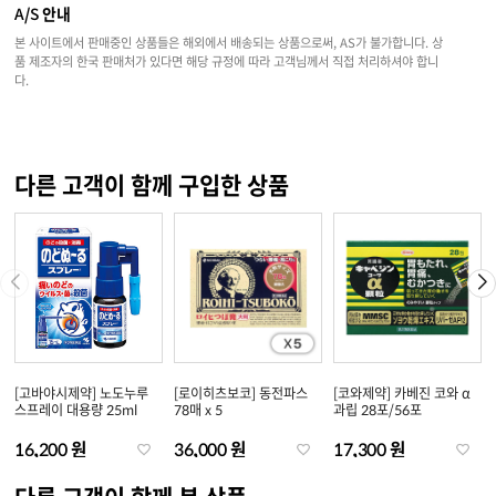
A/S 안내
본 사이트에서 판매중인 상품들은 해외에서 배송되는 상품으로써, AS가 불가합니다. 상
품 제조자의 한국 판매처가 있다면 해당 규정에 따라 고객님께서 직접 처리하셔야 합니
다.
다른 고객이 함께 구입한 상품
[고바야시제약] 노도누루
[로이히츠보코] 동전파스
[코와제약] 카베진 코와 α
스프레이 대용량 25ml
78매 x 5
과립 28포/56포
16,200 원
36,000 원
17,300 원