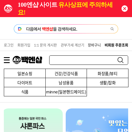
100엔샵 사이트
유사상표에 주의하세
요!
로그인
회원가입
1:1 문의 게시판
관부가세 계산기
장바구니
비회원 주문조회
일본쇼핑
건강/건강식품
화장품/뷰티
다이어트
남성용품
생활/잡화
식품
minne(일본핸드메이드)