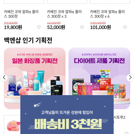
카베진 코와 알파α 플러
카베진 코와 알파α 플러
카베진 코와 알파α 플러
스 300정
스 300정 x 3
스 300정 x 6
22,000원
66,000원
132,000원
19,800원
52,000원
101,000원
백엔샵 인기 기획전
[펠리칸] 코이스루오시리
[고바야시]나이시토루Z
엉덩이비누 복숭아향
(315정/420정)
71,000원
9,000원
64,500원