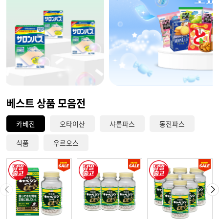
베스트 상품 모음전
카베진
오타이산
샤론파스
동전파스
식품
우르오스