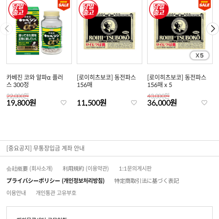
카베진 코와 알파α 플러
[로이히츠보코] 동전파스
[로이히츠보코] 동전파스
스 300정
156매
156매 x 5
22,000원
43,000원
19,800원
11,500원
36,000원
[중요공지] 무통장입금 계좌 안내
会社概要 (회사소개)
利用規約 (이용약관)
1:1문의게시판
プライバシーポリシー (개인정보처리방침)
特定商取引法に基づく表記
이용안내
개인통관 고유부호