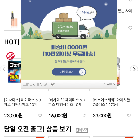
[DHC] 약용 립크림
[신야효소] 자고있는 사이
에
11,200원
25,500원
HOT! 신상품 보기
전체보기
[히사미츠] 페이타스 5.0
[히사미츠] 페이타스 5.0
[에스에스제약] 하이치올
파스 대형사이즈 20매
파스 대형사이즈 10매
C플러스2 270정
23,000원
16,000원
33,000원
당일 오전 출고! 상품 보기
전체보기