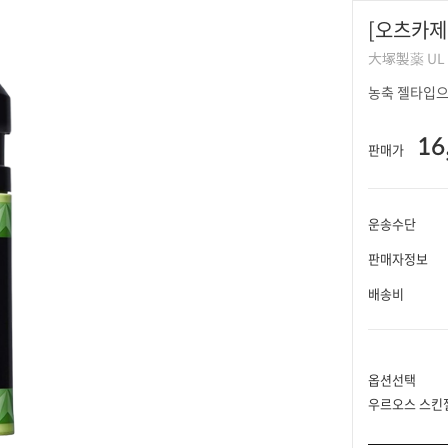
[오츠카제
大塚製薬 U
농축 젤타입으
16
판매가
운송수단
판매자정보
배송비
옵션선택
우르오스 스킨젤