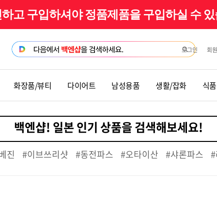
확인하고 구입하셔야 정품제품을 구입하실 수 
로그인
회
화장품/뷰티
다이어트
남성용품
생활/잡화
식품
베진
#이브쓰리샷
#동전파스
#오타이산
#샤론파스