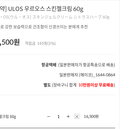
약] ULOS 우르오스 스킨젤크림 60g
L・OS(ウル・オス) スキンジェルクリーム シトラスハーブ 60g
로 강한 보습력으로 건조함이 신경쓰이는 분에게 추천
,500원
적립금
165원(1%)
항공택배
(일본판매자가 항공특송으로 배송)
일본판매자
(헤이코)_1644-0864
별도
(장바구니 합계
10만원이상 무료배송
)
×
크림 60g
16,500
원